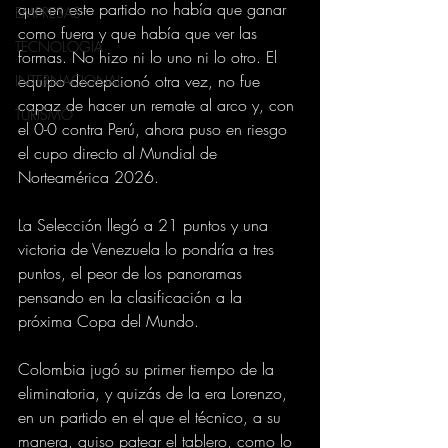
que en este partido no había que ganar 
EMPRESAS
como fuera y que había que ver las 
TECNOLOGIA
formas. No hizo ni lo uno ni lo otro. El 
equipo decepcionó otra vez, no fue 
INTERNACIONAL
capaz de hacer un remate al arco y, con 
TURISMO
el 0-0 contra Perú, ahora puso en riesgo 
el cupo directo al Mundial de 
Norteamérica 2026. 
La Selección llegó a 21 puntos y una 
victoria de Venezuela lo pondría a tres 
puntos, el peor de los panoramas 
pensando en la clasificación a la 
próxima Copa del Mundo. 
Colombia jugó su primer tiempo de la 
eliminatoria, y quizás de la era Lorenzo, 
en un partido en el que el técnico, a su 
manera, quiso patear el tablero, como lo 