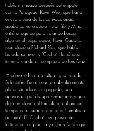
había insinuado después del empate 
contra Paraguay: Kevin Mier, que hasta 
estuvo afuera de las convocatorias, 
acabó como arquero titular; Yerry Mina 
entró al equipo para tratar de buscar 
algo en el juego aéreo, Kevin Castaño 
reemplazó a Ríchard Ríos, que había 
bajado su nivel, y ‘Cucho’ Hernández 
terminó siendo el reemplazo de Luis Díaz.
¡Y cómo le hizo de falta el guajiro a la 
Selección! Fue un equipo absolutamente 
plano, sin ideas, sin pegada, con 
apenas un par de aproximaciones y que 
dejó en blanco el formulario del primer 
tiempo en el cuadro que dice “remates a 
portería”. El ‘Cucho’ tuvo presencia 
testimonial en planilla y el Jhon Durán que 