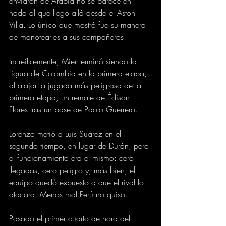
enviaron de Arabia no se parece en 
nada al que llegó allá desde el Aston 
Villa. Lo único que mostró fue su manera 
de manotearles a sus compañeros.
Increíblemente, Mier terminó siendo la 
figura de Colombia en la primera etapa, 
al atajar la jugada más peligrosa de la 
primera etapa, un remate de Édison 
Flores tras un pase de Paolo Guerrero.
Lorenzo metió a Luis Suárez en el 
segundo tiempo, en lugar de Durán, pero 
el funcionamiento era el mismo: cero 
llegadas, cero peligro y, más bien, el 
equipo quedó expuesto a que el rival lo 
atacara. Menos mal Perú no quiso.
Pasado el primer cuarto de hora del 