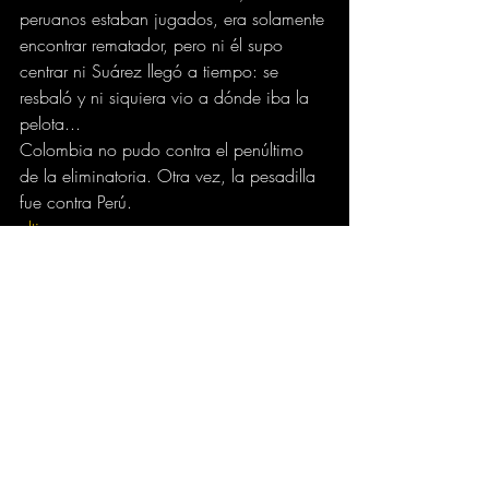
peruanos estaban jugados, era solamente 
encontrar rematador, pero ni él supo 
centrar ni Suárez llegó a tiempo: se 
resbaló y ni siquiera vio a dónde iba la 
pelota...
Colombia no pudo contra el penúltimo 
de la eliminatoria. Otra vez, la pesadilla 
fue contra Perú.
eltiempo.com
DEPORTES
Comentarios