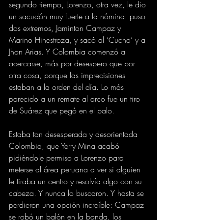
segundo tiempo, Lorenzo, otra vez, le dio 
un sacudón muy fuerte a la nómina: puso 
dos extremos, Jaminton Campaz y 
Marino Hinestroza, y sacó al ‘Cucho’ y a 
Jhon Arias. Y Colombia comenzó a 
acercarse, más por desespero que por 
otra cosa, porque las imprecisiones 
estaban a la orden del día. Lo más 
parecido a un remate al arco fue un tiro 
de Suárez que pegó en el palo.
Estaba tan desesperada y desorientada 
Colombia, que Yerry Mina acabó 
pidiéndole permiso a Lorenzo para 
meterse al área peruana a ver si alguien 
le tiraba un centro y resolvía algo con su 
cabeza. Y nunca lo buscaron. Y hasta se 
perdieron una opción increíble: Campaz 
se robó un balón en la banda, los 