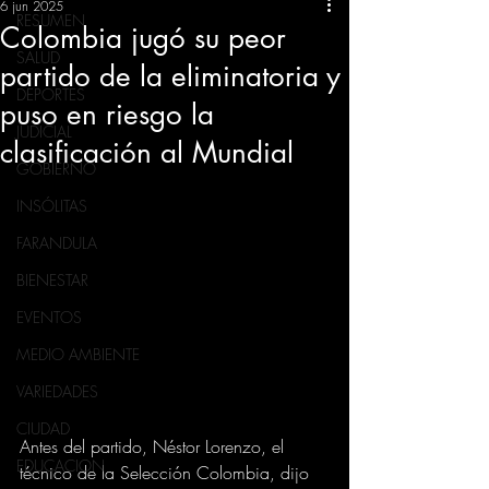
6 jun 2025
RESUMEN
Colombia jugó su peor
SALUD
partido de la eliminatoria y
DEPORTES
puso en riesgo la
JUDICIAL
clasificación al Mundial
GOBIERNO
INSÓLITAS
FARANDULA
BIENESTAR
EVENTOS
MEDIO AMBIENTE
VARIEDADES
CIUDAD
Antes del partido, Néstor Lorenzo, el 
EDUCACION
técnico de la Selección Colombia, dijo 