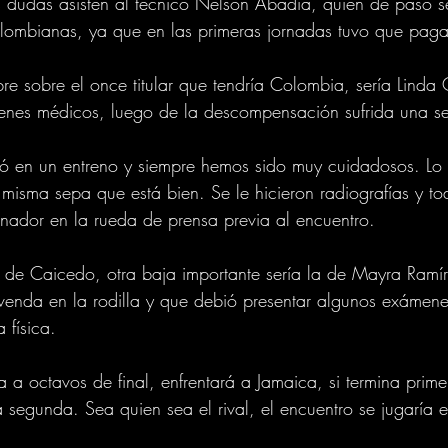
 dudas asisten al técnico Nelson Abadía, quien de paso se
olombianas, ya que en las primeras jornadas tuvo que paga
bre sobre el once titular que tendría Colombia, sería Linda
enes médicos, luego de la descompensación sufrida una s
ó en un entreno y siempre hemos sido muy cuidadosos. Lo
 misma sepa que está bien. Se le hicieron radiografías y to
renador en la rueda de prensa previa al encuentro. 
de Caicedo, otra baja importante sería la de Mayra Ramír
enda en la rodilla y que debió presentar algunos exámene
 física. 
a a octavos de final, enfrentará a Jamaica, si termina prim
a segunda. Sea quien sea el rival, el encuentro se jugaría 