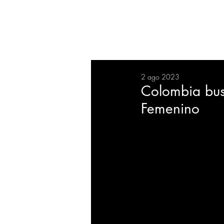
RESUMEN
SALUD
DEP
2 ago 2023
BIENESTAR
EVENTOS
Colombia bus
Femenino
EMPRESAS
TECNOLO