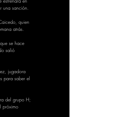
 estrenará en 
r una sanción.
 Caicedo, quien 
emana atrás. 
 que se hace 
do salió 
ez, jugadora 
s para saber el 
era del grupo H; 
el próximo 