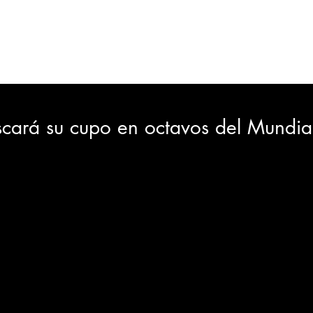
ORTES
JUDICIAL
GOBIERNO
INSÓLITAS
MEDIO AMBIENTE
VARIEDADES
CIUDAD
cará su cupo en octavos del Mundia
GIA
INTERNACIONAL
TURISMO