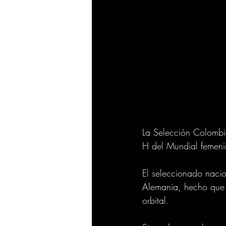
La Selección Colombia
H del Mundial femeni
El seleccionado nacio
Alemania, hecho que l
orbital. 