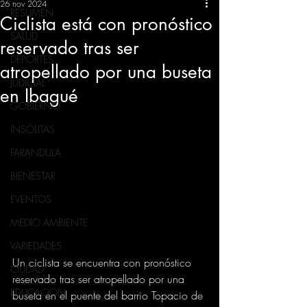
26 nov 2024
RESUMEN
Ciclista está con pronóstico
SALUD
reservado tras ser
DEPORTES
atropellado por una buseta
JUDICIAL
en Ibagué
GOBIERNO
INSÓLITAS
FARANDULA
BIENESTAR
EVENTOS
MEDIO AMBIENTE
VARIEDADES
Un ciclista se encuentra con pronóstico 
CIUDAD
reservado tras ser atropellado por una 
EDUCACION
buseta en el puente del barrio Topacio de 