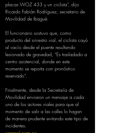
placas WOZ 433 y un ciclista”, dijo 
Ricardo Fabián Rodríguez, secretario de 
Movilidad de Ibagué.
El funcionario sostuvo que, como 
producto del siniestro vial, el ciclista cayó 
al vacío desde el puente resultando 
lesionado de gravedad, “Es trasladado a 
centro asistencial, donde en este 
momento se reporta con pronóstico 
reservado”.
Finalmente, desde la Secretaría de 
Movilidad enviaron un mensaje a cada 
uno de los actores viales para que al 
momento de salir a las calles lo hagan 
de manera prudente evitando este tipo de 
incidentes.
caracol.com.co