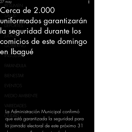
27 may
RESUMEN
Cerca de 2.000
SALUD
uniformados garantizarán
DEPORTES
la seguridad durante los
JUDICIAL
comicios de este domingo
GOBIERNO
en Ibagué
INSÓLITAS
FARANDULA
BIENESTAR
EVENTOS
MEDIO AMBIENTE
VARIEDADES
La Administración Municipal confirmó 
CIUDAD
que está garantizada la seguridad para 
la jornada electoral de este próximo 31 
EDUCACION