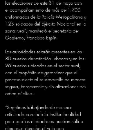
las elecciones de este 31 de mayo con 
el acompañamiento de más de 1.700 
uniformados de la Policía Metropolitana y 
125 soldados del Ejército Nacional en la 
zona rural”, manifestó el secretario de 
Gobierno, Francisco Espín.
Las autoridades estarán presentes en los 
80 puestos de votación urbanos y en los 
26 puestos ubicados en el sector rural, 
con el propósito de garantizar que el 
proceso electoral se desarrolle de manera 
segura, transparente y sin alteraciones del 
orden público.
“Seguimos trabajando de manera 
articulada con toda la institucionalidad 
para que los ciudadanos puedan salir a 
ejercer su derecho al voto con 