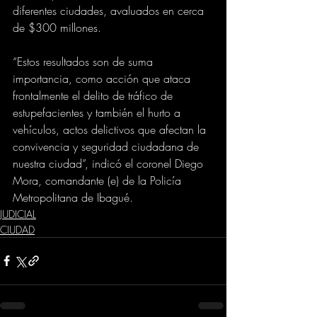
diferentes ciudades, avaluados en cerca 
de $300 millones.
“Estos resultados son de suma 
importancia, como acción que ataca 
frontalmente el delito de tráfico de 
estupefacientes y también el hurto a 
vehículos, actos delictivos que afectan la 
convivencia y seguridad ciudadana de 
nuestra ciudad”, indicó el coronel Diego 
Mora, comandante (e) de la Policía 
Metropolitana de Ibagué.
JUDICIAL
CIUDAD