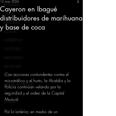
15 may 2024
RESUMEN
Cayeron en Ibagué
SALUD
distribuidores de marihuana
DEPORTES
y base de coca
JUDICIAL
GOBIERNO
INSÓLITAS
FARANDULA
BIENESTAR
Con acciones contundentes contra el 
EVENTOS
microtráfico y el hurto, la Alcaldía y la 
MEDIO AMBIENTE
Policía continúan velando por la 
seguridad y el orden de la Capital 
VARIEDADES
Musical.
CIUDAD
EDUCACION
Por lo anterior, en medio de un 