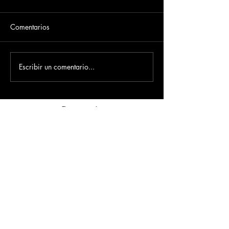
Comentarios
Escribir un comentario...
Dirección
​Carrera 3 # 12 - 36
C.C. Pasaje Real Piso 8
Ibague, Tolima