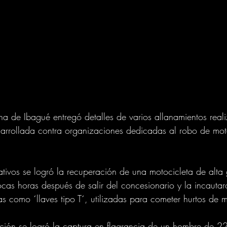
ana de Ibagué entregó detalles de varios allanamientos rea
arrollada contra organizaciones dedicadas al robo de moto
tivos se logró la recuperación de una motocicleta de alt
cas horas después de salir del concesionario y la incautar
s como ´llaves tipo T´, utilizadas para cometer hurtos de m
ción se logró la captura en flagrancia de un hombre de 2