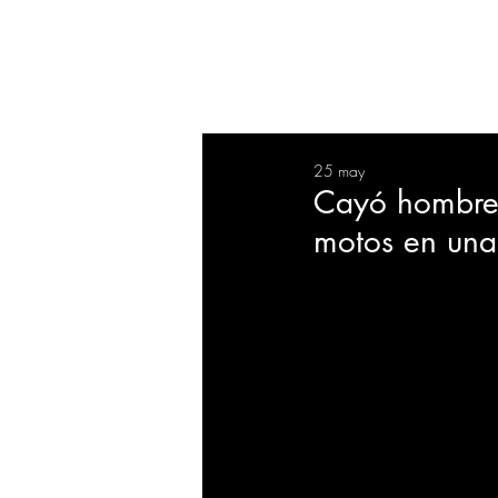
RESUMEN
SALUD
DEP
25 may
BIENESTAR
EVENTOS
Cayó hombre 
motos en una
EMPRESAS
TECNOLO