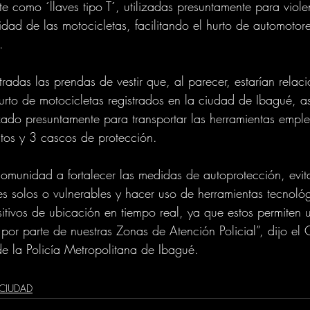
como ´llaves tipo T´, utilizadas presuntamente para violen
dad de las motocicletas, facilitando el hurto de automotore
.
radas las prendas de vestir que, al parecer, estarían relac
urto de motocicletas registrados en la ciudad de Ibagué, a
lizado presuntamente para transportar las herramientas empl
itos y 3 cascos de protección.
comunidad a fortalecer las medidas de autoprotección, evita
es solos o vulnerables y hacer uso de herramientas tecnol
itivos de ubicación en tiempo real, ya que estos permiten 
 por parte de nuestras Zonas de Atención Policial”, dijo el
 la Policía Metropolitana de Ibagué.
CIUDAD