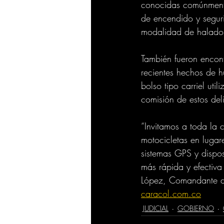
conocidas comúnmente 
de encendido y seguri
modalidad de halado
También fueron encont
recientes hechos de h
bolso tipo carriel uti
comisión de estos del
“Invitamos a toda la 
motocicletas en lugar
sistemas GPS y dispos
más rápida y efectiva
López, Comandante de
caracol.com.co
JUDICIAL
GOBIERNO