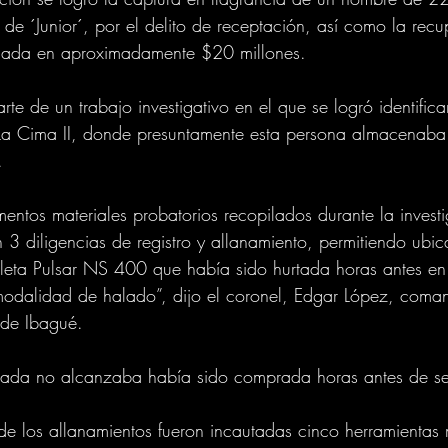
 de ´Junior´, por el delito de receptación, así como la rec
uada en aproximadamente $20 millones.
rte de un trabajo investigativo en el que se logró identific
 La Cima II, donde presuntamente esta persona almacenaba
.
entos materiales probatorios recopilados durante la investi
 3 diligencias de registro y allanamiento, permitiendo ubic
eta Pulsar NS 400 que había sido hurtada horas antes en e
modalidad de halado”, dijo el coronel, Edgar López, coma
 de Ibagué.
rada no alcanzaba había sido comprada horas antes de se
 de los allanamientos fueron incautadas cinco herramientas