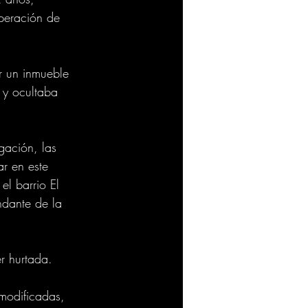
uperación de 
ar un inmueble 
 y ocultaba 
gación, las 
ar en este 
l barrio El 
ndante de la 
r hurtada.
 modificadas, 