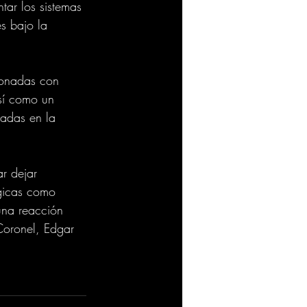
tar los sistemas 
s bajo la 
ionadas con 
sí como un 
eadas en la 
r dejar 
ógicas como 
una reacción 
 Coronel, Edgar 