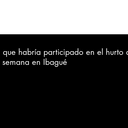
ORTES
JUDICIAL
GOBIERNO
INSÓLITAS
MEDIO AMBIENTE
VARIEDADES
CIUDAD
que habría participado en el hurto 
 semana en Ibagué
GIA
INTERNACIONAL
TURISMO