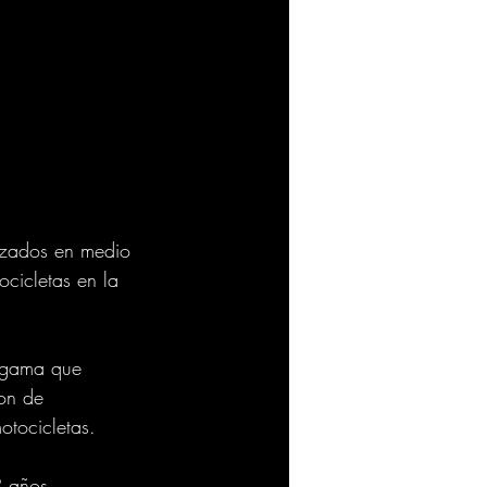
lizados en medio 
cicletas en la 
a gama que 
on de 
otocicletas.
2 años, 