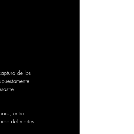
captura de los 
upuestamente 
sastre 
ara, entre 
tarde del martes 