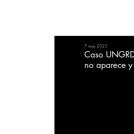
RESUMEN
SALUD
DEP
7 may 2025
BIENESTAR
EVENTOS
Caso UNGRD: 
no aparece y 
EMPRESAS
TECNOLO