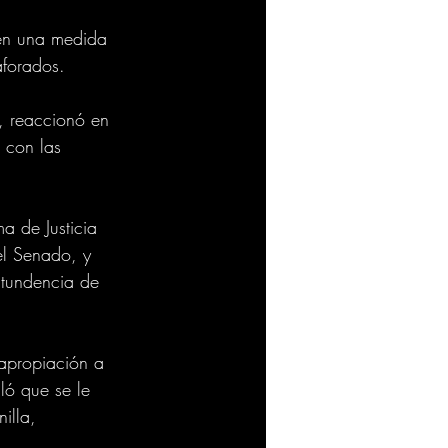
nen una medida 
aforados.
, reaccionó en 
 con las 
a de Justicia 
el Senado, y 
ntundencia de 
apropiación a 
ló que se le 
illa, 