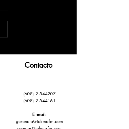
Contacto
(608) 2 544207
(608) 2 544161
E -mail:
gerencia@tolimafm.com
oyentes@tolimafm.com