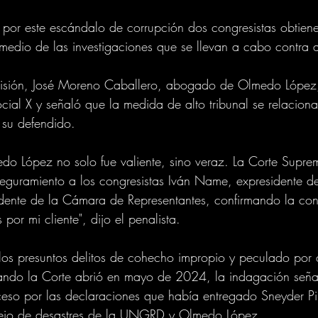
 por este escándalo de corrupción dos congresistas obtie
edio de las investigaciones que se llevan a cabo contra 
cisión, José Moreno Caballero, abogado de Olmedo López
ocial X y señaló que la medida de alto tribunal se relaciona
 su defendido.
edo López no solo fue valiente, sino veraz. La Corte Suprem
guramiento a los congresistas Iván Name, expresidente d
idente de la Cámara de Representantes, confirmando la co
por mi cliente", dijo el penalista.
los presuntos delitos de cohecho impropio y peculado por 
uando la Corte abrió en mayo de 2024, la indagación seña
eso por las declaraciones que había entregado Sneyder Pin
nejo de desastres de la UNGRD y Olmedo López.