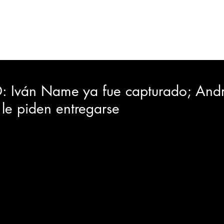
ORTES
JUDICIAL
GOBIERNO
INSÓLITAS
MEDIO AMBIENTE
VARIEDADES
CIUDAD
Iván Name ya fue capturado; Andr
le piden entregarse
GIA
INTERNACIONAL
TURISMO