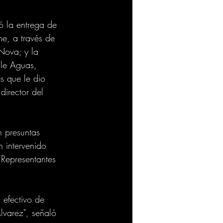
ó la entrega de 
e, a través de 
Nova; y la 
lle Aguas, 
s que le dio 
irector del 
n presuntas 
 intervenido 
Representantes 
 efectivo de 
lvarez", señaló 