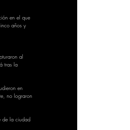
ión en el que 
inco años y 
turaron al 
 tras la 
udieron en 
te, no lograron 
 de la ciudad 