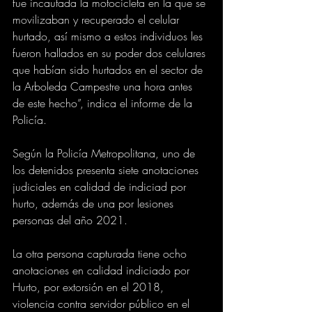
fue incautada la motocicleta en la que se 
movilizaban y recuperado el celular 
hurtado, así mismo a estos individuos les 
fueron hallados en su poder dos celulares 
que habían sido hurtados en el sector de 
la Arboleda Campestre una hora antes 
de este hecho”, indica el informe de la 
Policía.
Según la Policía Metropolitana, uno de 
los detenidos presenta siete anotaciones 
judiciales en calidad de indiciad por 
hurto, además de una por lesiones 
personas del año 2021.
La otra persona capturada tiene ocho 
anotaciones en calidad indiciado por 
Hurto, por extorsión en el 2018, 
violencia contra servidor público en el 