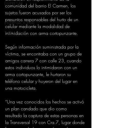
EMPRESAS
comunidad del barrio El Carmen, los 
sujetos fueron acusados por ser los 
TECNOLOGIA
presuntos responsables del hurto de un 
INTERNACIONAL
celular mediante la modalidad de 
TURISMO
intimidación con arma cortopunzante.
Según información suministrada por la 
víctima, se encontraba con un grupo de 
amigos carrera 7 con calle 23, cuando 
estos individuos lo intimidaron con un 
arma cortopunzante, le hurtaron su 
teléfono celular y huyeron del lugar en 
una motocicleta.
“Una vez conocidos los hechos se activó 
un plan candado que dio como 
resultado la captura de estas personas en 
la Transversal 19 con Cra.7, lugar donde 