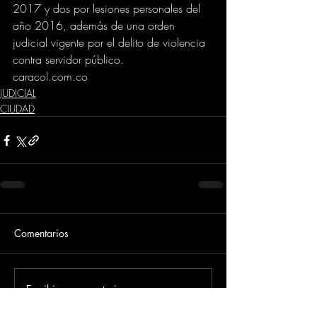
2017 y dos por lesiones personales del 
año 2016, además de una orden 
judicial vigente por el delito de violencia 
contra servidor público.
caracol.com.co
JUDICIAL
CIUDAD
Comentarios
Escribir un comentario...