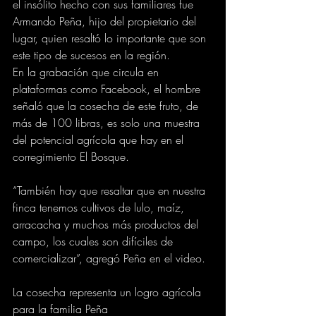
el insólito hecho con sus familiares fue 
Armando Peña, hijo del propietario del 
lugar, quien resaltó lo importante que son 
este tipo de sucesos en la región.
En la grabación que circula en 
plataformas como Facebook, el hombre 
señaló que la cosecha de este fruto, de 
más de 100 libras, es solo una muestra 
del potencial agrícola que hay en el 
corregimiento El Bosque.
“También hay que resaltar que en nuestra 
finca tenemos cultivos de lulo, maíz, 
arracacha y muchos más productos del 
campo, los cuales son difíciles de 
comercializar”, agregó Peña en el video.
La cosecha representa un logro agrícola 
para la familia Peña