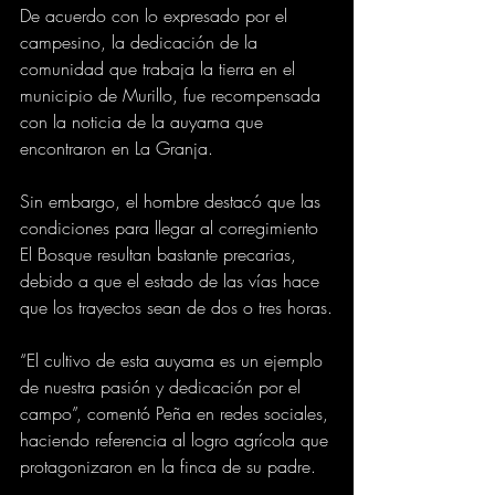
De acuerdo con lo expresado por el 
campesino, la dedicación de la 
comunidad que trabaja la tierra en el 
municipio de Murillo, fue recompensada 
con la noticia de la auyama que 
encontraron en La Granja.
Sin embargo, el hombre destacó que las 
condiciones para llegar al corregimiento 
El Bosque resultan bastante precarias, 
debido a que el estado de las vías hace 
que los trayectos sean de dos o tres horas.
“El cultivo de esta auyama es un ejemplo 
de nuestra pasión y dedicación por el 
campo”, comentó Peña en redes sociales, 
haciendo referencia al logro agrícola que 
protagonizaron en la finca de su padre.