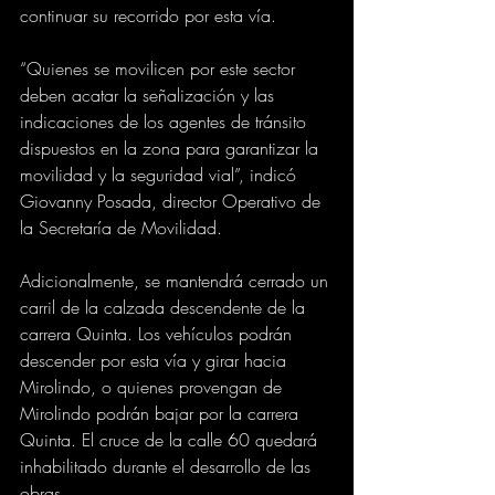
continuar su recorrido por esta vía. 
“Quienes se movilicen por este sector 
deben acatar la señalización y las 
indicaciones de los agentes de tránsito 
dispuestos en la zona para garantizar la 
movilidad y la seguridad vial”, indicó 
Giovanny Posada, director Operativo de 
la Secretaría de Movilidad.
Adicionalmente, se mantendrá cerrado un 
carril de la calzada descendente de la 
carrera Quinta. Los vehículos podrán 
descender por esta vía y girar hacia 
Mirolindo, o quienes provengan de 
Mirolindo podrán bajar por la carrera 
Quinta. El cruce de la calle 60 quedará 
inhabilitado durante el desarrollo de las 
obras.