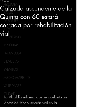
13 ene
RESUMEN
Calzada ascendente de la
SALUD
Quinta con 60 estará
DEPORTES
cerrada por rehabilitación
JUDICIAL
vial
GOBIERNO
INSÓLITAS
FARANDULA
BIENESTAR
EVENTOS
MEDIO AMBIENTE
VARIEDADES
CIUDAD
La Alcaldía informa que se adelantarán 
EDUCACION
obras de rehabilitación vial en la 