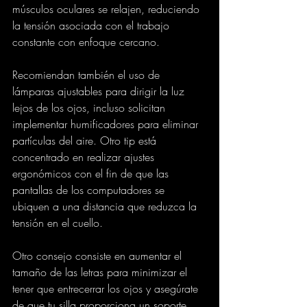
músculos oculares se relajen, reduciendo 
la tensión asociada con el trabajo 
constante con enfoque cercano.
Recomiendan también el uso de 
lámparas ajustables para dirigir la luz 
lejos de los ojos, incluso solicitan 
implementar humificadores para eliminar 
partículas del aire. Otro tip está 
concentrado en realizar ajustes 
ergonómicos con el fin de que las 
pantallas de los computadores se 
ubiquen a una distancia que reduzca la 
tensión en el cuello.
Otro consejo consiste en aumentar el 
tamaño de las letras para minimizar el 
tener que entrecerrar los ojos y asegúrate 
de que tu silla proporciona un soporte 