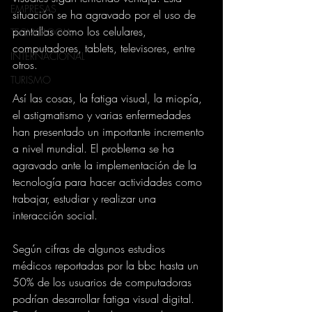
EMPRESAS
situación se ha agravado por el uso de 
pantallas como los celulares, 
TECNOLOGIA
computadores, tablets, televisores, entre 
INTERNACIONAL
otros.
TURISMO
Así las cosas, la fatiga visual, la miopía, 
el astigmatismo y varias enfermedades 
han presentado un importante incremento 
a nivel mundial. El problema se ha 
agravado ante la implementación de la 
tecnología para hacer actividades como 
trabajar, estudiar y realizar una 
interacción social.
Según cifras de algunos estudios 
médicos reportadas por la bbc hasta un 
50% de los usuarios de computadoras 
podrían desarrollar fatiga visual digital. 