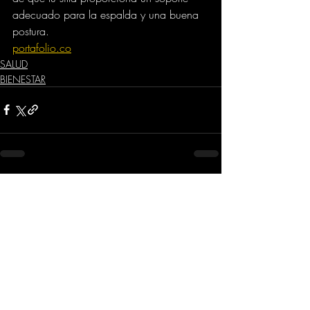
adecuado para la espalda y una buena 
postura.
portafolio.co
SALUD
BIENESTAR
Comentarios
Escribir un comentario...