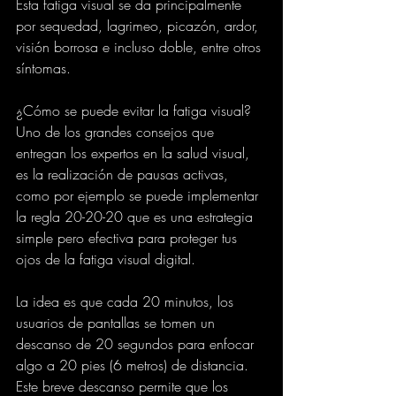
Esta fatiga visual se da principalmente 
por sequedad, lagrimeo, picazón, ardor, 
visión borrosa e incluso doble, entre otros 
síntomas.
¿Cómo se puede evitar la fatiga visual?
Uno de los grandes consejos que 
entregan los expertos en la salud visual, 
es la realización de pausas activas, 
como por ejemplo se puede implementar 
la regla 20-20-20 que es una estrategia 
simple pero efectiva para proteger tus 
ojos de la fatiga visual digital.
La idea es que cada 20 minutos, los 
usuarios de pantallas se tomen un 
descanso de 20 segundos para enfocar 
algo a 20 pies (6 metros) de distancia. 
Este breve descanso permite que los 