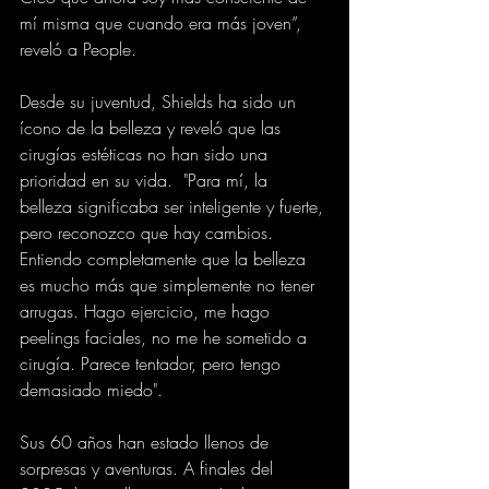
mí misma que cuando era más joven”, 
reveló a People.
Desde su juventud, Shields ha sido un 
ícono de la belleza y reveló que las 
cirugías estéticas no han sido una 
prioridad en su vida.  "Para mí, la 
belleza significaba ser inteligente y fuerte, 
pero reconozco que hay cambios. 
Entiendo completamente que la belleza 
es mucho más que simplemente no tener 
arrugas. Hago ejercicio, me hago 
peelings faciales, no me he sometido a 
cirugía. Parece tentador, pero tengo 
demasiado miedo".
Sus 60 años han estado llenos de 
sorpresas y aventuras. A finales del 