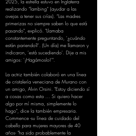
2025, la estrella estuvo en Inglaterra 
realizando “lambing” (ayudar a las 
ovejas a tener sus crías). “Las madres 
primerizas no siempre saben lo que está 
pasando", explicó. "Llamaba 
constantemente preguntando, '¿cuándo 
están pariendo?'. (Un día) me llamaron y 
indicaron, 'está sucediendo'. Dije a mis 
amigos: '¡Hagámoslo!'". 
La actriz también colaboró en una línea 
de cristalería veneciana de Murano con 
un amigo, Alvin Orsini. "Estoy diciendo sí 
a cosas como esta … Si quiero hacer 
algo por mí misma, simplemente lo 
hago", dice la también empresaria. 
Commence -su línea de cuidado del 
cabello para mujeres mayores de 40 
años- "ha sido probablemente la 