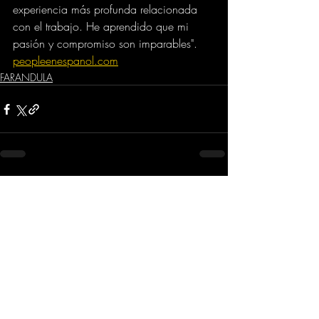
experiencia más profunda relacionada 
con el trabajo. He aprendido que mi 
pasión y compromiso son imparables".
peopleenespanol.com
FARANDULA
Comentarios
Escribir un comentario...