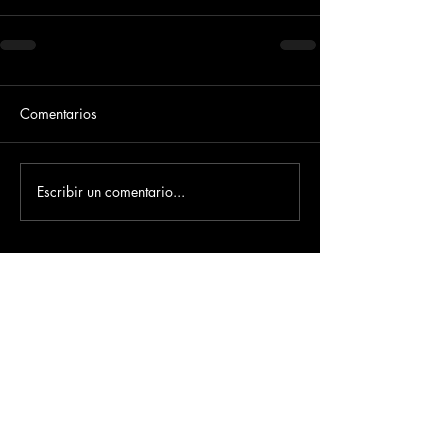
Comentarios
Escribir un comentario...
Dirección
​Carrera 3 # 12 - 36
C.C. Pasaje Real Piso 8
Ibague, Tolima