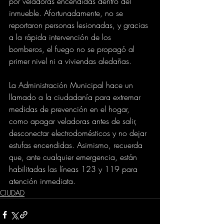
por veladoras encendidas dentro del 
inmueble. Afortunadamente, no se 
reportaron personas lesionadas, y gracias 
a la rápida intervención de los 
bomberos, el fuego no se propagó al 
primer nivel ni a viviendas aledañas.
La Administración Municipal hace un 
llamado a la ciudadanía para extremar 
medidas de prevención en el hogar, 
como apagar veladoras antes de salir, 
desconectar electrodomésticos y no dejar 
estufas encendidas. Asimismo, recuerda 
que, ante cualquier emergencia, están 
habilitadas las líneas 123 y 119 para 
atención inmediata.
CIUDAD