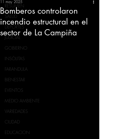
11 may 2025
RESUMEN
Bomberos controlaron
SALUD
incendio estructural en el
DEPORTES
sector de La Campiña
JUDICIAL
GOBIERNO
INSÓLITAS
FARANDULA
BIENESTAR
EVENTOS
MEDIO AMBIENTE
VARIEDADES
CIUDAD
EDUCACION