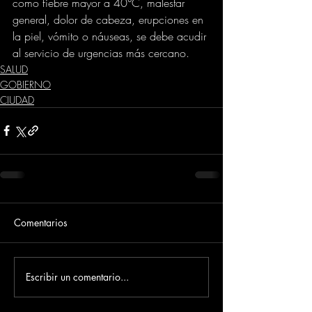
como fiebre mayor a 40°C, malestar 
general, dolor de cabeza, erupciones en 
la piel, vómito o náuseas, se debe acudir 
al servicio de urgencias más cercano.
SALUD
GOBIERNO
CIUDAD
Comentarios
Escribir un comentario...