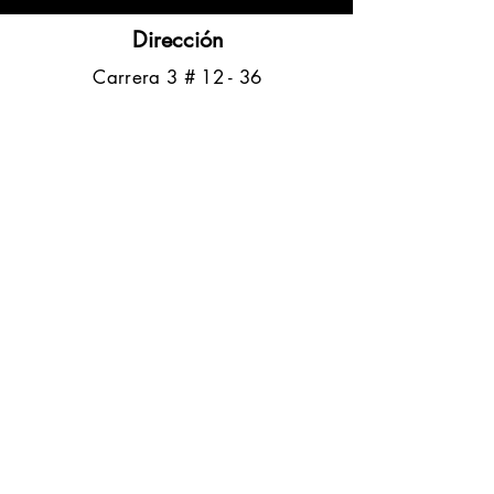
Dirección
​Carrera 3 # 12 - 36
C.C. Pasaje Real Piso 8
Ibague, Tolima