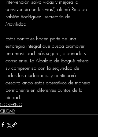
intervención salva vidas y mejora la 
convivencia en las vías”, afirmó Ricardo 
Fabián Rodríguez, secretario de 
Movilidad.
Estos controles hacen parte de una 
estrategia integral que busca promover 
una movilidad más segura, ordenada y 
consciente. La Alcaldía de Ibagué reitera 
su compromiso con la seguridad de 
todos los ciudadanos y continuará 
desarrollando estos operativos de manera 
permanente en diferentes puntos de la 
ciudad.
GOBIERNO
CIUDAD