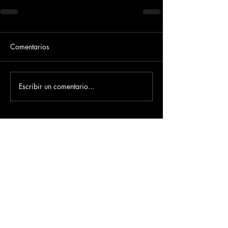
Comentarios
Escribir un comentario...
Dirección
​Carrera 3 # 12 - 36
C.C. Pasaje Real Piso 8
Ibague, Tolima