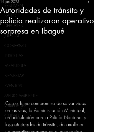
14 jun 2025
RESUMEN
Autoridades de tránsito y
SALUD
policía realizaron operativo
DEPORTES
sorpresa en Ibagué
JUDICIAL
GOBIERNO
INSÓLITAS
FARANDULA
BIENESTAR
EVENTOS
MEDIO AMBIENTE
Con el firme compromiso de salvar vidas 
VARIEDADES
en las vías, la Administración Municipal, 
CIUDAD
en articulación con la Policía Nacional y 
las autoridades de tránsito, desarrollaron 
EDUCACION
un operativo sorpresa en el reconocido 