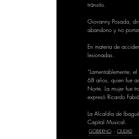
tránsito.
Giovanny Posada, dire
abandono y no portar
En materia de acciden
lesionadas. 
“Lamentablemente, el 
68 años, quien fue arr
Norte. La mujer fue t
expresó Ricardo Fabiá
La Alcaldía de Ibagué
Capital Musical.
GOBIERNO
CIUDAD