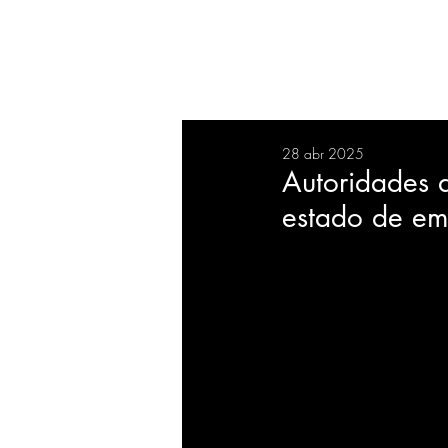
RESUMEN
SALUD
DEP
28 abr 2025
BIENESTAR
EVENTOS
Autoridades d
estado de em
EMPRESAS
TECNOLO