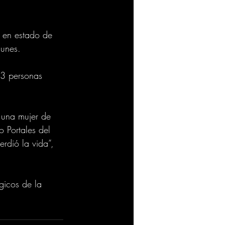
o en estado de 
munes.
13 personas 
e una mujer de 
o Portales del 
rdió la vida”, 
gicos de la 