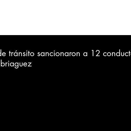
ORTES
JUDICIAL
GOBIERNO
INSÓLITAS
MEDIO AMBIENTE
VARIEDADES
CIUDAD
e tránsito sancionaron a 12 conduct
briaguez
GIA
INTERNACIONAL
TURISMO