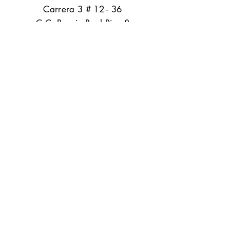
​Carrera 3 # 12 - 36
C.C. Pasaje Real Piso 8
Ibague, Tolima
Contacto