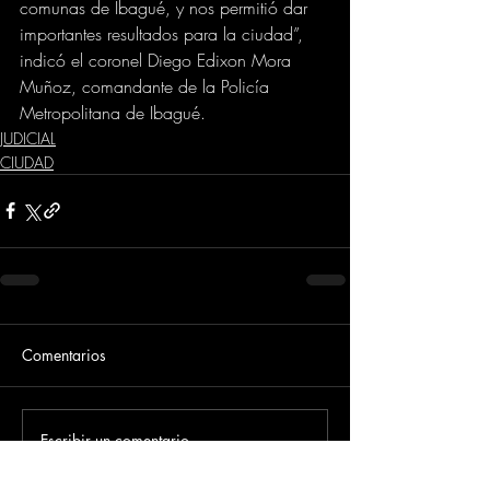
comunas de Ibagué, y nos permitió dar 
importantes resultados para la ciudad”, 
indicó el coronel Diego Edixon Mora 
Muñoz, comandante de la Policía 
Metropolitana de Ibagué.
JUDICIAL
CIUDAD
Comentarios
Escribir un comentario...