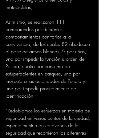
motocicletas,
Asimismo, se realizaron 111 
comparendos por diferentes 
comportamientos contrarios a la 
convivencia, de los cuales 82 obedecen 
al porte de armas blancas, 9 por riñas, 
uno por impedir la función u orden de 
Policía, cuatro por consumo de 
estupefacientes en parques, uno por 
irrespeto a las autoridades de Policía y 
uno por impedir procedimiento de 
identificación.
“Redoblamos los esfuerzos en materia de 
seguridad en varios puntos de la ciudad, 
especialmente con caravanas de la 
seguridad que recorrieron las diferentes 