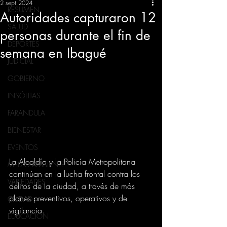
2 sept 2024
RESUMEN
Autoridades capturaron 12
SALUD
personas durante el fin de
DEPORTES
semana en Ibagué
JUDICIAL
GOBIERNO
INSÓLITAS
FARANDULA
BIENESTAR
EVENTOS
La Alcaldía y la Policía Metropolitana 
MEDIO AMBIENTE
continúan en la lucha frontal contra los 
VARIEDADES
delitos de la ciudad, a través de más 
planes preventivos, operativos y de 
CIUDAD
vigilancia. 
EDUCACION