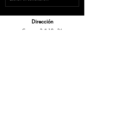
Dirección
​Carrera 3 # 12 - 36
C.C. Pasaje Real Piso 8
Ibague, Tolima