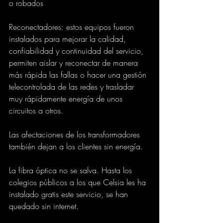
o robados 
Reconectadores: estos equipos fueron 
instalados para mejorar la calidad, 
confiabilidad y continuidad del servicio, 
permiten aislar y reconectar de manera 
más rápida las fallas o hacer una gestión 
telecontrolada de las redes y trasladar 
muy rápidamente energía de unos 
circuitos a otros. 
Las afectaciones de los transformadores 
también dejan a los clientes sin energía. 
La fibra óptica no se salva. Hasta los 
colegios públicos a los que Celsia les ha 
instalado gratis este servicio, se han 
quedado sin internet.