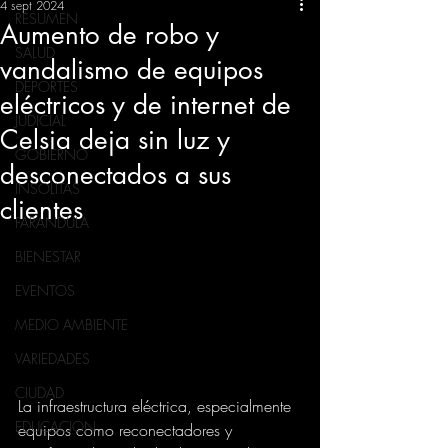
4 sept 2024
RESUMEN
Aumento de robo y
SALUD
vandalismo de equipos
DEPORTES
eléctricos y de internet de
JUDICIAL
Celsia deja sin luz y
GOBIERNO
desconectados a sus
INSÓLITAS
clientes
FARANDULA
BIENESTAR
EVENTOS
MEDIO AMBIENTE
VARIEDADES
CIUDAD
La infraestructura eléctrica, especialmente 
EDUCACION
equipos como reconectadores y 