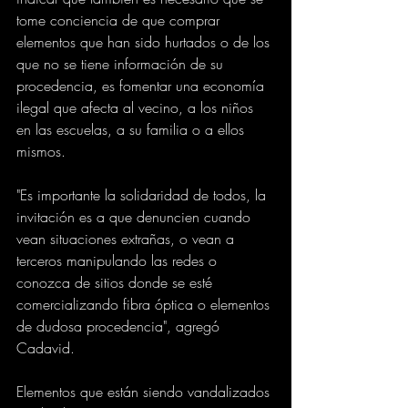
tome conciencia de que comprar 
elementos que han sido hurtados o de los 
que no se tiene información de su 
procedencia, es fomentar una economía 
ilegal que afecta al vecino, a los niños 
en las escuelas, a su familia o a ellos 
mismos. 
"Es importante la solidaridad de todos, la 
invitación es a que denuncien cuando 
vean situaciones extrañas, o vean a 
terceros manipulando las redes o 
conozca de sitios donde se esté 
comercializando fibra óptica o elementos 
de dudosa procedencia", agregó 
Cadavid. 
Elementos que están siendo vandalizados 