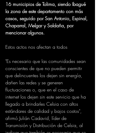
16 municipios de Tolima, siendo Ibagué 
la zona de este departamento con más 
casos, seguido por San Antonio, Espinal, 
Chaparral, Melgar y Saldaña, por 
mencionar algunos. 
Estos actos nos afectan a todos
"Es necesario que las comunidades sean 
conscientes de que no pueden permitir 
que delincuentes los dejen sin energía, 
dañen las redes y se generen 
fluctuaciones o, que en el caso de 
internet los dejen sin este servicio que ha 
llegado a brindarles Celsia con altos 
estándares de calidad y bajos costos", 
afirmó Julián Cadavid, líder de 
Transmisión y Distribución de Celsia, al 
indicar que también es necesario que se 