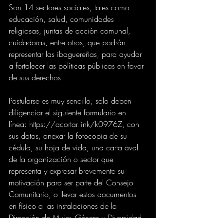
Son 14 sectores sociales, tales como 
educación, salud, comunidades 
religiosas, juntas de acción comunal, 
cuidadoras, entre otros, que podrán 
representar las ibaguereñas, para ayudar 
a fortalecer las políticas públicas en favor 
de sus derechos.
Postularse es muy sencillo, solo deben 
diligenciar el siguiente formulario en 
línea: https://acortar.link/k0976Z, con 
sus datos, anexar la fotocopia de su 
cédula, su hoja de vida, una carta aval 
de la organización o sector que 
representa y expresar brevemente su 
motivación para ser parte del Consejo 
Comunitario, o llevar estos documentos 
en físico a las instalaciones de la 
Dirección de Mujer, Género y Diversidad 