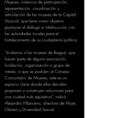
Mujeres, instancia de participación, 
EMPRESAS
representación, coordinación y 
TECNOLOGIA
articulación de las mujeres de la Capital 
Musical, que tiene como objetivo 
INTERNACIONAL
promover el diálogo e interlocución con 
TURISMO
las autoridades locales para el 
fortalecimiento de su ciudadanía política.
“Invitamos a las mujeres de Ibagué, que 
hacen parte de alguna asociación, 
fundación, organización o grupo de 
interés, a que se postulen al Consejo 
Comunitario de Mujeres, este es un 
espacio clave donde ellas deciden, 
proponen y construyen soluciones para 
una ciudad más equitativa”, indicó 
Alejandra Villanueva, directora de Mujer, 
Género y Diversidad Sexual.