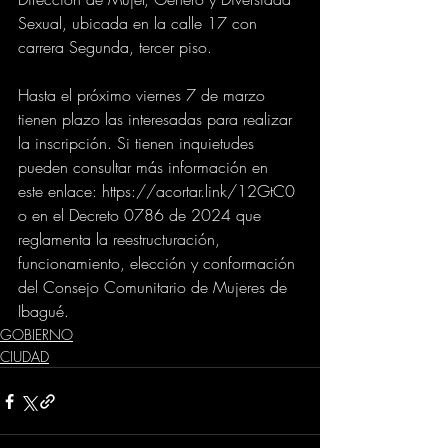
Sexual, ubicada en la calle 17 con 
carrera Segunda, tercer piso.
Hasta el próximo viernes 7 de marzo 
tienen plazo las interesadas para realizar 
la inscripción. Si tienen inquietudes 
pueden consultar más información en 
este enlace: https://acortar.link/12GtC0 
o en el Decreto 0786 de 2024 que 
reglamenta la reestructuración, 
funcionamiento, elección y conformación 
del Consejo Comunitario de Mujeres de 
Ibagué.
GOBIERNO
CIUDAD