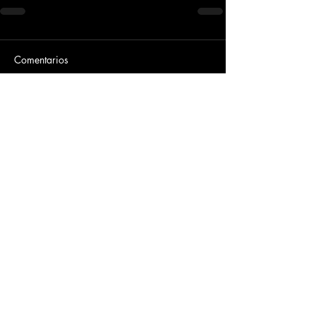
Comentarios
Escribir un comentario...
Dirección
​Carrera 3 # 12 - 36
C.C. Pasaje Real Piso 8
Ibague, Tolima