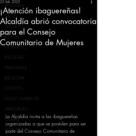
25 feb 2025
RESUMEN
¡Atención ibaguereñas!
SALUD
Alcaldía abrió convocatoria
DEPORTES
para el Consejo
JUDICIAL
Comunitario de Mujeres
GOBIERNO
INSÓLITAS
FARANDULA
BIENESTAR
EVENTOS
MEDIO AMBIENTE
VARIEDADES
La Alcaldía invita a las ibaguereñas 
CIUDAD
organizadas a que se postulen para ser 
EDUCACION
parte del Consejo Comunitario de 