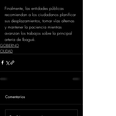
Finalmente, las entidades públicas 
recomiendan a los ciudadanos planificar 
sus desplazamientos, tomar vías alternas 
y mantener la paciencia mientras 
avanzan los trabajos sobre la principal 
arteria de Ibagué.
GOBIERNO
CIUDAD
Comentarios