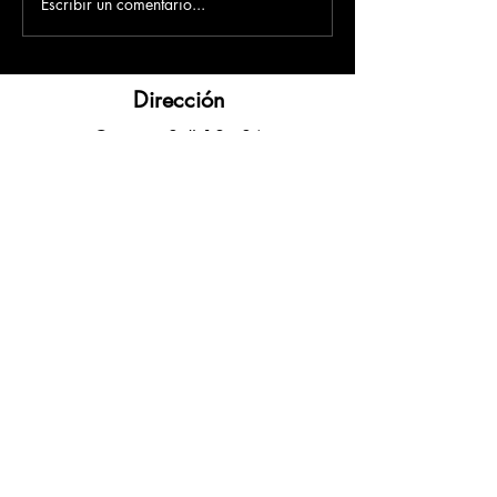
Escribir un comentario...
Dirección
​Carrera 3 # 12 - 36
C.C. Pasaje Real Piso 8
Ibague, Tolima