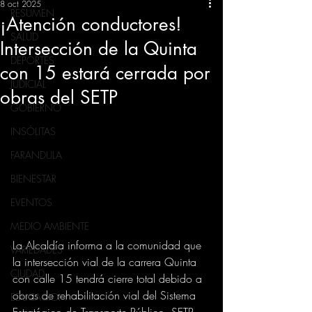
8 oct 2025
RESUMEN
¡Atención conductores!
SALUD
Intersección de la Quinta
DEPORTES
con 15 estará cerrada por
JUDICIAL
obras del SETP
GOBIERNO
INSÓLITAS
FARANDULA
BIENESTAR
EVENTOS
MEDIO AMBIENTE
La Alcaldía informa a la comunidad que 
VARIEDADES
la intersección vial de la carrera Quinta 
CIUDAD
con calle 15 tendrá cierre total debido a 
obras de rehabilitación vial del Sistema 
EDUCACION
Estratégico de Transporte Público, SETP.