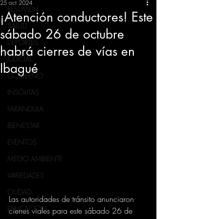
25 oct 2024
RESUMEN
¡Atención conductores! Este
SALUD
sábado 26 de octubre
DEPORTES
habrá cierres de vías en
JUDICIAL
Ibagué
GOBIERNO
INSÓLITAS
FARANDULA
BIENESTAR
EVENTOS
MEDIO AMBIENTE
VARIEDADES
CIUDAD
Las autoridades de tránsito anunciaron 
EDUCACION
cierres viales para este sábado 26 de 