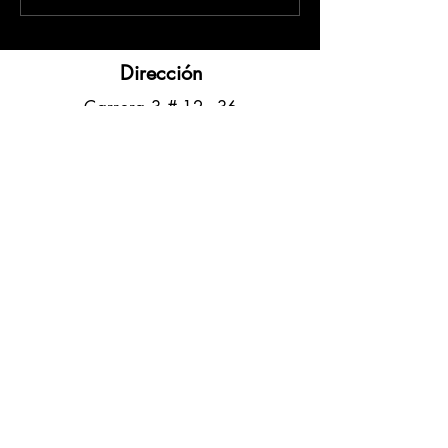
Dirección
​Carrera 3 # 12 - 36
C.C. Pasaje Real Piso 8
Ibague, Tolima