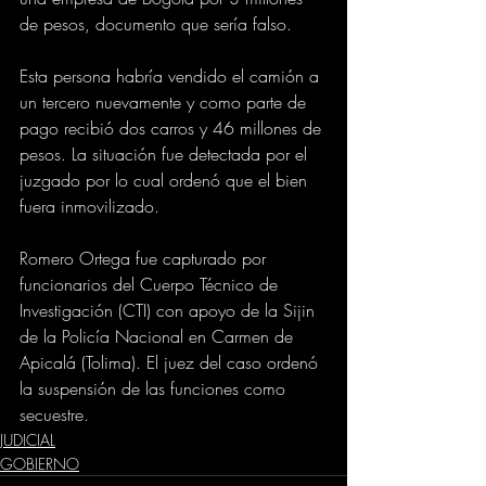
de pesos, documento que sería falso.
Esta persona habría vendido el camión a 
un tercero nuevamente y como parte de 
pago recibió dos carros y 46 millones de 
pesos. La situación fue detectada por el 
juzgado por lo cual ordenó que el bien 
fuera inmovilizado.
Romero Ortega fue capturado por 
funcionarios del Cuerpo Técnico de 
Investigación (CTI) con apoyo de la Sijin 
de la Policía Nacional en Carmen de 
Apicalá (Tolima). El juez del caso ordenó 
la suspensión de las funciones como 
secuestre.
JUDICIAL
GOBIERNO