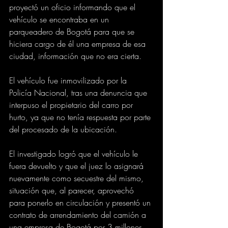
proyectó un oficio informando que el 
vehículo se encontraba en un 
parqueadero de Bogotá para que se 
hiciera cargo de él una empresa de esa 
ciudad, información que no era cierta.
El vehículo fue inmovilizado por la 
Policía Nacional, tras una denuncia que 
interpuso el propietario del carro por 
hurto, ya que no tenía respuesta por parte 
del procesado de la ubicación.
El investigado logró que el vehículo le 
fuera devuelto y que el juez lo asignará 
nuevamente como secuestre del mismo, 
situación que, al parecer, aprovechó 
para ponerlo en circulación y presentó un 
contrato de arrendamiento del camión a 
una empresa de Bogotá por 3 millones 