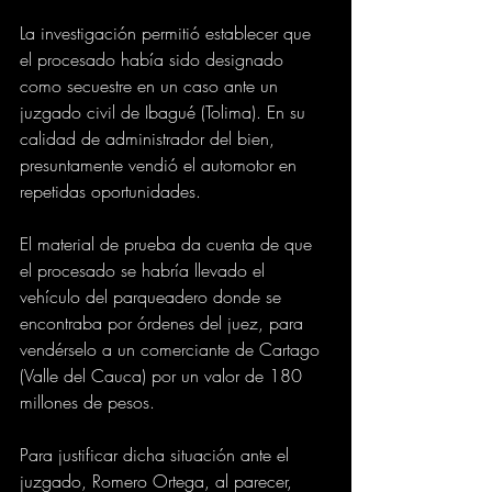
La investigación permitió establecer que 
el procesado había sido designado 
como secuestre en un caso ante un 
juzgado civil de Ibagué (Tolima). En su 
calidad de administrador del bien, 
presuntamente vendió el automotor en 
repetidas oportunidades.
El material de prueba da cuenta de que 
el procesado se habría llevado el 
vehículo del parqueadero donde se 
encontraba por órdenes del juez, para 
vendérselo a un comerciante de Cartago 
(Valle del Cauca) por un valor de 180 
millones de pesos.
Para justificar dicha situación ante el 
juzgado, Romero Ortega, al parecer, 