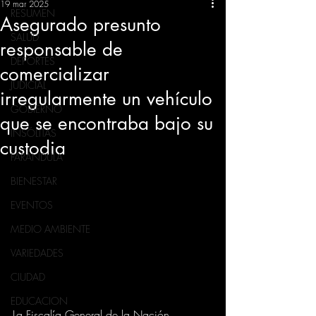
19 mar 2025
RESUMEN
Asegurado presunto
SALUD
responsable de
DEPORTES
comercializar
JUDICIAL
irregularmente un vehículo
GOBIERNO
que se encontraba bajo su
INSÓLITAS
custodia
FARANDULA
BIENESTAR
EVENTOS
MEDIO AMBIENTE
VARIEDADES
CIUDAD
EDUCACION
La Fiscalía General de la Nación 