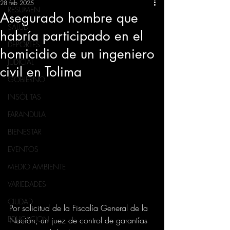
28 feb 2025
RESUMEN
Asegurado hombre que
SALUD
habría participado en el
DEPORTES
homicidio de un ingeniero
JUDICIAL
civil en Tolima
GOBIERNO
INSÓLITAS
FARANDULA
BIENESTAR
EVENTOS
MEDIO AMBIENTE
VARIEDADES
CIUDAD
Por solicitud de la Fiscalía General de la 
EDUCACION
Nación, un juez de control de garantías 