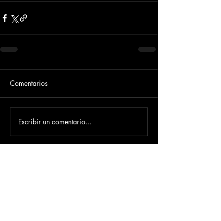
Comentarios
Escribir un comentario...
Dirección
​Carrera 3 # 12 - 36
C.C. Pasaje Real Piso 8
Ibague, Tolima