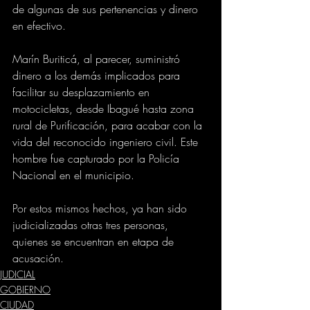
de algunas de sus pertenencias y dinero 
en efectivo.
Marín Buriticá, al parecer, suministró 
dinero a los demás implicados para 
facilitar su desplazamiento en 
motocicletas, desde Ibagué hasta zona 
rural de Purificación, para acabar con la 
vida del reconocido ingeniero civil. Este 
hombre fue capturado por la Policía 
Nacional en el municipio.
Por estos mismos hechos, ya han sido 
judicializadas otras tres personas, 
quienes se encuentran en etapa de 
acusación.
JUDICIAL
GOBIERNO
CIUDAD