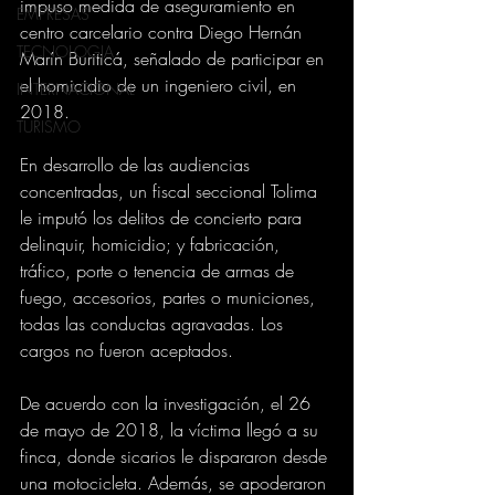
impuso medida de aseguramiento en 
EMPRESAS
centro carcelario contra Diego Hernán 
TECNOLOGIA
Marín Buriticá, señalado de participar en 
el homicidio de un ingeniero civil, en 
INTERNACIONAL
2018.
TURISMO
En desarrollo de las audiencias 
concentradas, un fiscal seccional Tolima 
le imputó los delitos de concierto para 
delinquir, homicidio; y fabricación, 
tráfico, porte o tenencia de armas de 
fuego, accesorios, partes o municiones, 
todas las conductas agravadas. Los 
cargos no fueron aceptados.
De acuerdo con la investigación, el 26 
de mayo de 2018, la víctima llegó a su 
finca, donde sicarios le dispararon desde 
una motocicleta. Además, se apoderaron 