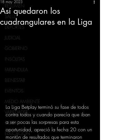
18 may 2023
RESUMEN
Así quedaron los
SALUD
cuadrangulares en la Liga
DEPORTES
JUDICIAL
GOBIERNO
INSÓLITAS
FARANDULA
BIENESTAR
EVENTOS
MEDIO AMBIENTE
La Liga Betplay terminó su fase de todos 
VARIEDADES
contra todos y cuando parecía que iban 
a ser pocas las sorpresas para esta 
CIUDAD
oportunidad, apreció la fecha 20 con un 
EDUCACION
montón de resultados que terminaron 