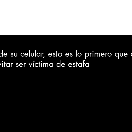
ORTES
JUDICIAL
GOBIERNO
INSÓLITAS
MEDIO AMBIENTE
VARIEDADES
CIUDAD
de su celular, esto es lo primero que
itar ser víctima de estafa
GIA
INTERNACIONAL
TURISMO