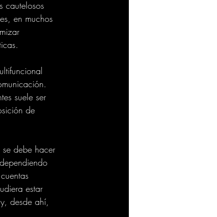
s cautelosos 
 es, en muchos 
mizar 
ticas.
ltifuncional 
comunicación. 
tes suele ser 
osición de 
e se debe hacer 
, dependiendo 
 cuentas 
udiera estar 
y, desde ahí, 