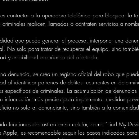
es contactar a la operadora telefónica para bloquear la ta
os criminales realicen llamadas o contraten servicios a nomb
didad que puede generar el proceso, interponer una denun
al. No solo para tratar de recuperar el equipo, sino tambi
dad y estabilidad económica del afectado.
a denuncia, se crea un registro oficial del robo que puede 
ad al identificar patrones de delitos recurrentes en determ
s específicos de criminales. La acumulación de denuncias 
on información más precisa para implementar medidas preve
neficia no solo al denunciante, sino también a la comunidad
vado funciones de rastreo en su celular, como “Find My De
 Apple, es recomendable seguir los pasos indicados para i