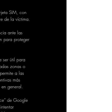
rjeta SIM, con 
re de la víctima.
cia ante las 
én para proteger 
ser útil para 
inadas zonas o 
permite a las 
ntivas más 
 en general.
vice” de Google 
ntentar 