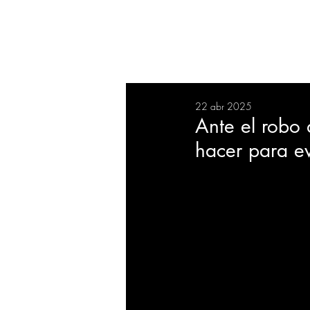
RESUMEN
SALUD
DEP
22 abr 2025
BIENESTAR
EVENTOS
Ante el robo 
hacer para ev
EMPRESAS
TECNOLO