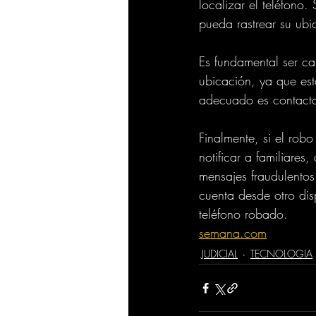
localizar el teléfono.
pueda rastrear su ubi
Es fundamental ser cau
ubicación, ya que est
adecuado es contacta
Finalmente, si el ro
notificar a familiare
mensajes fraudulento
cuenta desde otro dis
teléfono robado.
semana.com
JUDICIAL
TECNOLOGIA