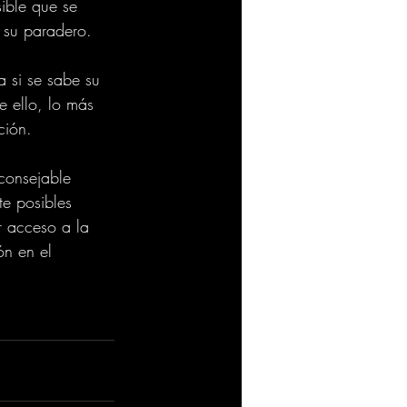
sible que se 
 su paradero.
a si se sabe su 
e ello, lo más 
ción.
consejable 
te posibles 
r acceso a la 
ón en el 