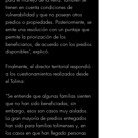
tienen en cuenta condiciones de 
vulnerabilidad y que no posean otros 
predios o propiedades. Posteriormente, se 
emite una resolución con un puntaje que 
permite la priorización de los 
beneficiarios, de acuerdo con los predios 
disponibles”, explicó.
Finalmente, el director territorial respondió 
a los cuestionamientos realizados desde 
el Tolima:
“Se entiende que algunas familias sienten 
que no han sido beneficiadas; sin 
embargo, esos son casos muy aislados. 
La gran mayoría de predios entregados 
han sido para familias tolimenses y, en 
los casos en que han llegado personas 