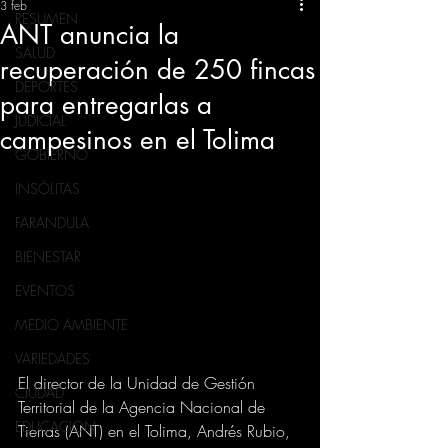
3 feb
RESUMEN
ANT anuncia la
SALUD
recuperación de 250 fincas
DEPORTES
para entregarlas a
JUDICIAL
campesinos en el Tolima
GOBIERNO
INSÓLITAS
FARANDULA
BIENESTAR
EVENTOS
MEDIO AMBIENTE
VARIEDADES
El director de la Unidad de Gestión 
CIUDAD
Territorial de la Agencia Nacional de 
EDUCACION
Tierras (ANT) en el Tolima, Andrés Rubio, 