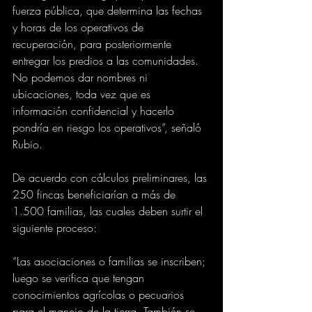
fuerza pública, que determina las fechas 
y horas de los operativos de 
recuperación, para posteriormente 
entregar los predios a las comunidades. 
No podemos dar nombres ni 
ubicaciones, toda vez que es 
información confidencial y hacerlo 
pondría en riesgo los operativos”, señaló 
Rubio.
De acuerdo con cálculos preliminares, las 
250 fincas beneficiarían a más de 
1.500 familias, las cuales deben surtir el 
siguiente proceso:
“Las asociaciones o familias se inscriben; 
luego se verifica que tengan 
conocimientos agrícolas o pecuarios 
para el manejo de la tierra. También se 