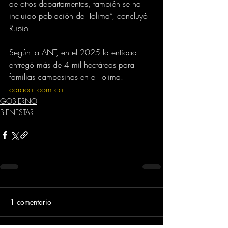
de otros departamentos, también se ha 
incluido población del Tolima”, concluyó 
Rubio.
Según la ANT, en el 2025 la entidad 
entregó más de 4 mil hectáreas para 
familias campesinas en el Tolima.
caracol.com.co
GOBIERNO
BIENESTAR
1 comentario