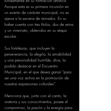
fundamental en su formación artística. 
Aunque esta es su primera incursión en 
un evento de carácter municipal, no es 
ajena a la escena de reinados. En su 
haber cuenta con tres títulos, dos de reina 
y un virreinato, obtenidos en su etapa 
escolar.
Sus fortalezas, que incluyen la 
perseverancia, la alegría, la amabilidad 
y una personalidad humilde, dice, la 
podrán destacar en el Encuentro 
Municipal, en el que desea ganar “para 
ser una voz activa en la promoción de 
nuestras expresiones culturales”.
Menciona que, junto con el canto, la 
oratoria y sus conocimientos, posee el 
compromiso, la pasión y la energía para 