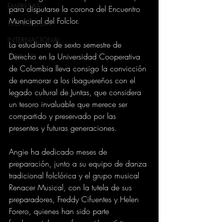
EMPRESAS
para disputarse la corona del Encuentro 
Municipal del Folclor.
TECNOLOGIA
INTERNACIONAL
La estudiante de sexto semestre de 
Derecho en la Universidad Cooperativa 
TURISMO
de Colombia lleva consigo la convicción 
de enamorar a los ibaguereños con el 
legado cultural de Juntas, que considera 
un tesoro invaluable que merece ser 
compartido y preservado por las 
presentes y futuras generaciones.
Angie ha dedicado meses de 
preparación, junto a su equipo de danza 
tradicional folclórica y el grupo musical 
Renacer Musical, con la tutela de sus 
preparadores, Freddy Cifuentes y Helen 
Forero, quienes han sido parte 