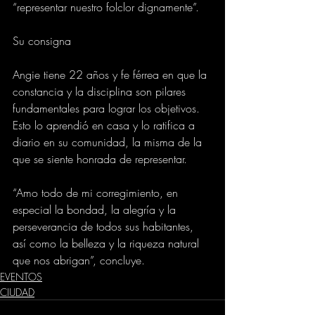
“representar nuestro folclor dignamente”.
Su consigna
Angie tiene 22 años y fe férrea en que la 
constancia y la disciplina son pilares 
fundamentales para lograr los objetivos. 
Esto lo aprendió en casa y lo ratifica a 
diario en su comunidad, la misma de la 
que se siente honrada de representar.
“Amo todo de mi corregimiento, en 
especial la bondad, la alegría y la 
perseverancia de todos sus habitantes, 
así como la belleza y la riqueza natural 
que nos abrigan”, concluye.
EVENTOS
CIUDAD