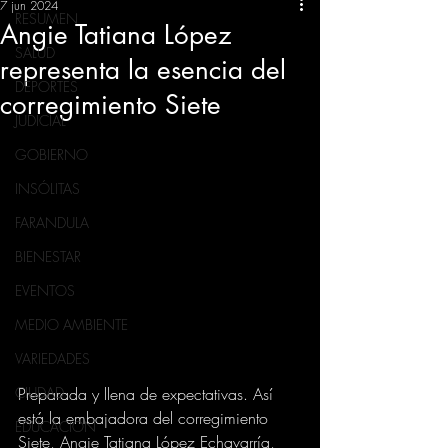
7 jun 2024
RESUMEN
Angie Tatiana López
SALUD
representa la esencia del
DEPORTES
corregimiento Siete
JUDICIAL
GOBIERNO
INSÓLITAS
FARANDULA
BIENESTAR
EVENTOS
MEDIO AMBIENTE
VARIEDADES
Preparada y llena de expectativas. Así 
CIUDAD
está la embajadora del corregimiento 
EDUCACION
Siete, Angie Tatiana López Echavarría, 