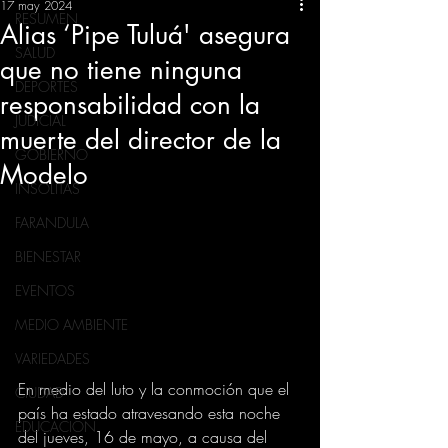
17 may 2024
RESUMEN
Alias ‘Pipe Tuluá' asegura
SALUD
que no tiene ninguna
DEPORTES
responsabilidad con la
JUDICIAL
muerte del director de la
GOBIERNO
Modelo
INSÓLITAS
FARANDULA
BIENESTAR
EVENTOS
MEDIO AMBIENTE
VARIEDADES
En medio del luto y la conmoción que el 
CIUDAD
país ha estado atravesando esta noche 
EDUCACION
del jueves, 16 de mayo, a causa del 