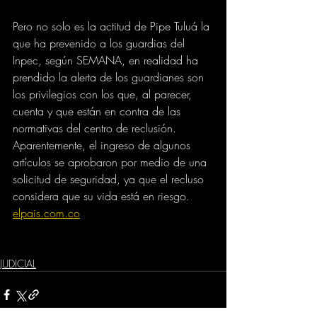
Pero no solo es la actitud de Pipe Tuluá la 
que ha prevenido a los guardias del 
Inpec, según SEMANA, en realidad ha 
prendido la alerta de los guardianes son 
los privilegios con los que, al parecer, 
cuenta y que están en contra de las 
normativas del centro de reclusión. 
Aparentemente, el ingreso de algunos 
artículos se aprobaron por medio de una 
solicitud de seguridad, ya que el recluso 
considera que su vida está en riesgo.
elpais.com.co
JUDICIAL