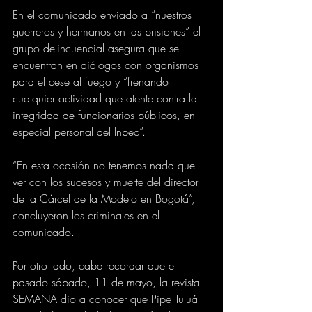
En el comunicado enviado a “nuestros 
guerreros y hermanos en las prisiones” el 
grupo delincuencial asegura que se 
encuentran en diálogos con organismos 
para el cese al fuego y “frenando 
cualquier actividad que atente contra la 
integridad de funcionarios públicos, en 
especial personal del Inpec”.
“En esta ocasión no tenemos nada que 
ver con los sucesos y muerte del director 
de la Cárcel de la Modelo en Bogotá”, 
concluyeron los criminales en el 
comunicado.
Por otro lado, cabe recordar que el 
pasado sábado, 11 de mayo, la revista 
SEMANA dio a conocer que Pipe Tuluá 