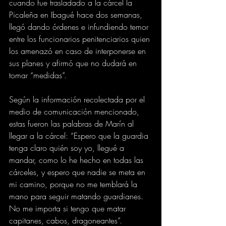
cuando fue trasladado a la cárcel la 
Picaleña en Ibagué hace dos semanas, 
llegó dando órdenes e infundiendo temor 
entre los funcionarios penitenciarios quien 
los amenazó en caso de interponerse en 
sus planes y afirmó que no dudará en 
tomar “medidas”.
Según la información recolectada por el 
medio de comunicación mencionado, 
estas fueron las palabras de Marín al 
llegar a la cárcel: “Espero que la guardia 
tenga claro quién soy yo, llegué a 
mandar, como lo he hecho en todas las 
cárceles, y espero que nadie se meta en 
mi camino, porque no me temblará la 
mano para seguir matando guardianes. 
No me importa si tengo que matar 
capitanes, cabos, dragoneantes”.