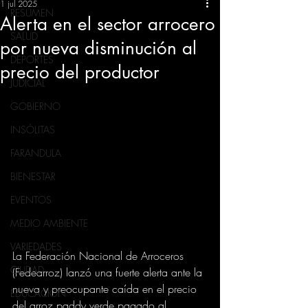
1 jul 2025
RESUMEN
Alerta en el sector arrocero
SALUD
por nueva disminución al
DEPORTES
precio del productor
JUDICIAL
GOBIERNO
INSÓLITAS
FARANDULA
BIENESTAR
EVENTOS
MEDIO AMBIENTE
VARIEDADES
La Federación Nacional de Arroceros 
CIUDAD
(Fedearroz) lanzó una fuerte alerta ante la 
nueva y preocupante caída en el precio 
EDUCACION
del arroz paddy verde pagado al 