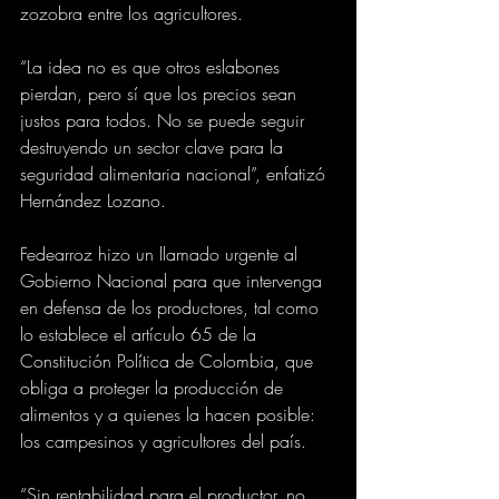
zozobra entre los agricultores.
“La idea no es que otros eslabones 
pierdan, pero sí que los precios sean 
justos para todos. No se puede seguir 
destruyendo un sector clave para la 
seguridad alimentaria nacional”, enfatizó 
Hernández Lozano.
Fedearroz hizo un llamado urgente al 
Gobierno Nacional para que intervenga 
en defensa de los productores, tal como 
lo establece el artículo 65 de la 
Constitución Política de Colombia, que 
obliga a proteger la producción de 
alimentos y a quienes la hacen posible: 
los campesinos y agricultores del país.
“Sin rentabilidad para el productor, no 