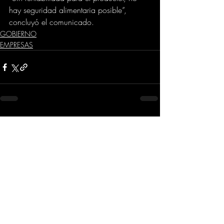
hay seguridad alimentaria posible”, 
concluyó el comunicado.
GOBIERNO
EMPRESAS
Comentarios
Escribir un comentario...
Dirección