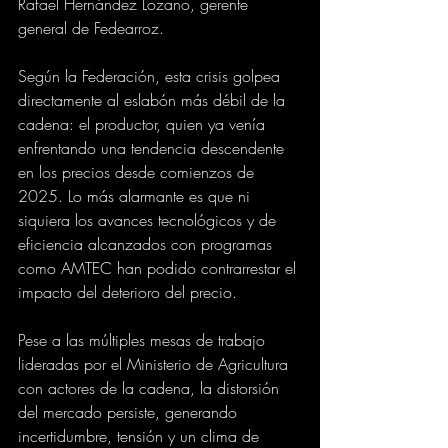
Rafael Hernández Lozano, gerente 
general de Fedearroz.
Según la Federación, esta crisis golpea 
directamente al eslabón más débil de la 
cadena: el productor, quien ya venía 
enfrentando una tendencia descendente 
en los precios desde comienzos de 
2025. Lo más alarmante es que ni 
siquiera los avances tecnológicos y de 
eficiencia alcanzados con programas 
como AMTEC han podido contrarrestar el 
impacto del deterioro del precio.
Pese a las múltiples mesas de trabajo 
lideradas por el Ministerio de Agricultura 
con actores de la cadena, la distorsión 
del mercado persiste, generando 
incertidumbre, tensión y un clima de 