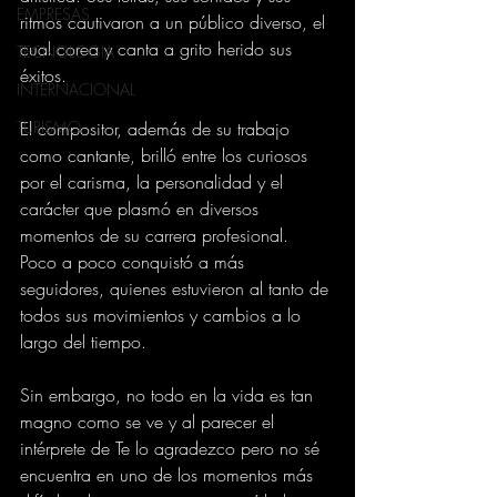
EMPRESAS
ritmos cautivaron a un público diverso, el 
cual corea y canta a grito herido sus 
TECNOLOGIA
éxitos.
INTERNACIONAL
TURISMO
El compositor, además de su trabajo 
como cantante, brilló entre los curiosos 
por el carisma, la personalidad y el 
carácter que plasmó en diversos 
momentos de su carrera profesional. 
Poco a poco conquistó a más 
seguidores, quienes estuvieron al tanto de 
todos sus movimientos y cambios a lo 
largo del tiempo.
Sin embargo, no todo en la vida es tan 
magno como se ve y al parecer el 
intérprete de Te lo agradezco pero no sé 
encuentra en uno de los momentos más 