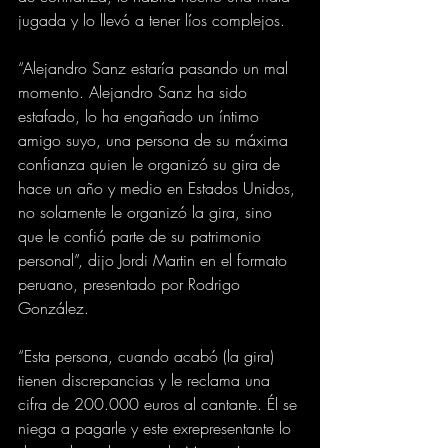
jugada y lo llevó a tener líos complejos.
“Alejandro Sanz estaría pasando un mal 
momento. Alejandro Sanz ha sido 
estafado, lo ha engañado un íntimo 
amigo suyo, una persona de su máxima 
confianza quien le organizó su gira de 
hace un año y medio en Estados Unidos, 
no solamente le organizó la gira, sino 
que le confió parte de su patrimonio 
personal”, dijo Jordi Martin en el formato 
peruano, presentado por Rodrigo 
González.
“Esta persona, cuando acabó (la gira) 
tienen discrepancias y le reclama una 
cifra de 200.000 euros al cantante. Él se 
niega a pagarle y este exrepresentante lo 