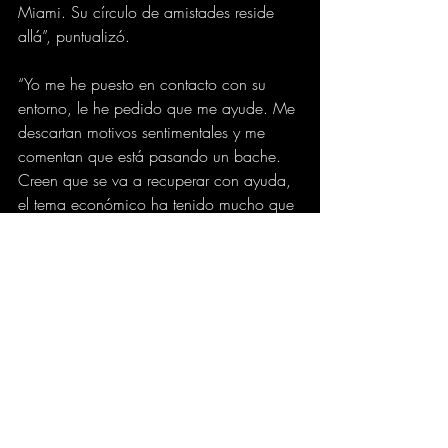
Miami. Su círculo de amistades reside 
allá”, puntualizó.
“Yo me he puesto en contacto con su 
entorno, le he pedido que me ayude. Me 
descartan motivos sentimentales y me 
comentan que está pasando un bache. 
Creen que se va a recuperar con ayuda, 
el tema económico ha tenido mucho que 
ver”, concluyó.
Por el momento se desconoce más 
información al respecto, teniendo en 
cuenta que Alejandro Sanz, o alguien de 
su equipo, no se pronunció por ahora y 
guardó silencio.
semana.com
FARANDULA