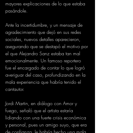
mayores explicaciones de lo que estaba 
pasándole.
Ante la incertidumbre, y un mensaje de 
agradecimiento que dejó en sus redes 
sociales, nuevos detalles aparecieron, 
asegurando que se destapó el motivo por 
el que Alejandro Sanz estaba tan mal 
emocionalmente. Un famoso reportero 
fue el encargado de contar lo que logró 
averiguar del caso, profundizando en la 
mala experiencia que habría tenido el 
cantautor.
Jordi Martin, en diálogo con Amor y 
fuego, señaló que el artista estaría 
lidiando con una fuerte crisis económica 
y personal, pues un amigo suyo, que era 
de confianza, le habría hecho una mala 