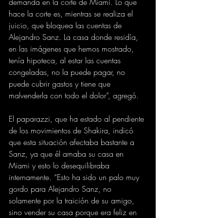
demanda en la corte de Miami. Lo que 
hace la corte es, mientras se realiza el 
juicio, que bloquea las cuentas de 
Alejandro Sanz. La casa donde residía, 
en las imágenes que hemos mostrado, 
tenía hipoteca, al estar las cuentas 
congeladas, no la puede pagar, no 
puede cubrir gastos y tiene que 
malvenderla con todo el dolor”, agregó.
El paparazzi, que ha estado al pendiente 
de los movimientos de Shakira, indicó 
que esta situación afectaba bastante a 
Sanz, ya que él amaba su casa en 
Miami y esto lo desequilibraba 
internamente. “Esto ha sido un palo muy 
gordo para Alejandro Sanz, no 
solamente por la traición de su amigo, 
sino vender su casa porque era feliz en 