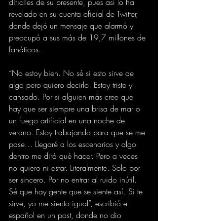
difíciles de su presente, pues así lo ha 
revelado en su cuenta oficial de Twitter, 
donde dejó un mensaje que alarmó y 
preocupó a sus más de 19,7 millones de 
fanáticos.
“No estoy bien. No sé si esto sirve de 
algo pero quiero decirlo. Estoy triste y 
cansado. Por si alguien más cree que 
hay que ser siempre una brisa de mar o 
un fuego artificial en una noche de 
verano. Estoy trabajando para que se me 
pase… Llegaré a los escenarios y algo 
dentro me dirá qué hacer. Pero a veces 
no quiero ni estar. Literalmente. Solo por 
ser sincero. Por no entrar al ruido inútil. 
Sé que hay gente que se siente así. Si te 
sirve, yo me siento igual”, escribió el 
español en un post, donde no dio 