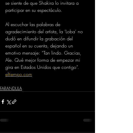
se siente de que Shakira lo invitara a 
participar en su espectáculo.
Al escuchar las palabras de 
agradecimiento del artista, la ‘Loba’ no 
dudó en difundir la grabación del 
español en su cuenta, dejando un 
emotivo mensaje: “Tan lindo. Gracias, 
Ale. Qué mejor forma de empezar mi 
gira en Estados Unidos que contigo”.
eltiempo.com
FARANDULA