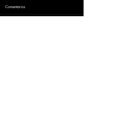
Comentarios
Escribir un comentario...
Dirección
​Carrera 3 # 12 - 36
C.C. Pasaje Real Piso 8
Ibague, Tolima