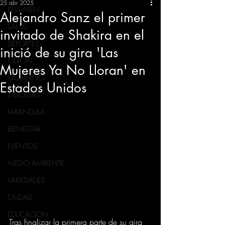
25 abr 2025
RESUMEN
Alejandro Sanz el primer
SALUD
invitado de Shakira en el
DEPORTES
inició de su gira 'Las
JUDICIAL
Mujeres Ya No Lloran' en
GOBIERNO
Estados Unidos
INSÓLITAS
FARANDULA
BIENESTAR
EVENTOS
MEDIO AMBIENTE
VARIEDADES
CIUDAD
EDUCACION
Tras finalizar la primera parte de su gira 