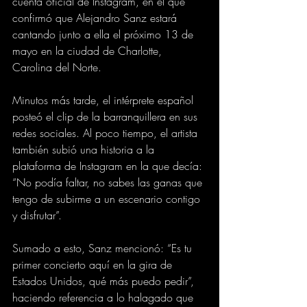
cuenta oficial de Instagram, en el que 
confirmó que Alejandro Sanz estará 
cantando junto a ella el próximo 13 de 
mayo en la ciudad de Charlotte, 
Carolina del Norte.
Minutos más tarde, el intérprete español 
posteó el clip de la barranquillera en sus 
redes sociales. Al poco tiempo, el artista 
también subió una historia a la 
plataforma de Instagram en la que decía: 
“No podía faltar, no sabes las ganas que 
tengo de subirme a un escenario contigo 
y disfrutar”.
Sumado a esto, Sanz mencionó: “Es tu 
primer concierto aquí en la gira de 
Estados Unidos, qué más puedo pedir”, 
haciendo referencia a lo halagado que 