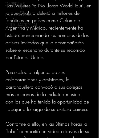
EMPRESAS
'Las Mujeres Ya No Lloran World Tour', en 
la que Shakira deleitó a millones de 
TECNOLOGIA
fanáticos en países como Colombia, 
INTERNACIONAL
Argentina y México, recientemente ha 
estado mencionando los nombres de los 
TURISMO
artistas invitados que la acompañarán 
sobre el escenario durante su recorrido 
por Estados Unidos.
Para celebrar algunas de sus 
colaboraciones y amistades, la 
barranquillera convocó a sus colegas 
más cercanos de la industria musical, 
con los que ha tenido la oportunidad de 
trabajar a lo largo de su exitosa carrera.
Conforme a ello, en las últimas horas la 
‘Loba’ compartió un video a través de su 