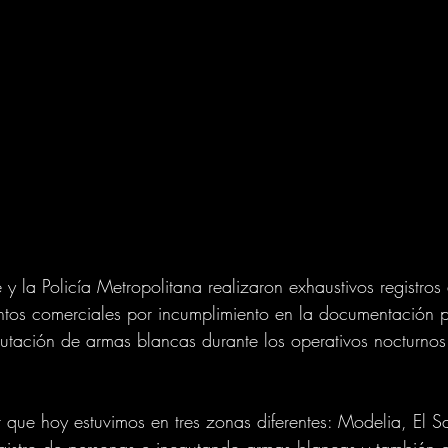
y la Policía Metropolitana realizaron exhaustivos registros
entos comerciales por incumplimiento en la documentación 
utación de armas blancas durante los operativos nocturnos
ar que hoy estuvimos en tres zonas diferentes: Modelia, El S
gistro de personas e incautando armas blancas y también 