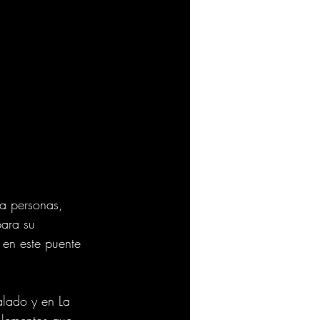
 a personas, 
para su 
 en este puente 
alado y en La 
elementos que 