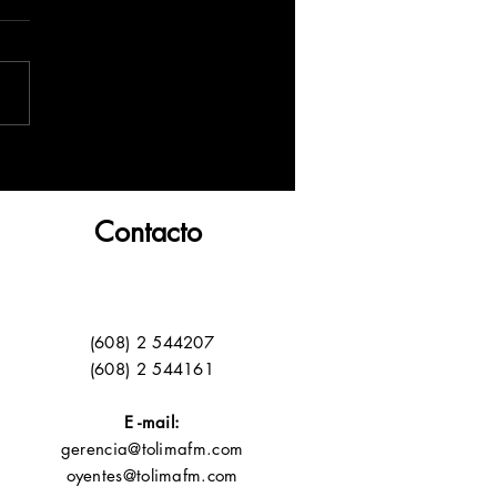
Contacto
(608) 2 544207
(608) 2 544161
E -mail:
gerencia@tolimafm.com
oyentes@tolimafm.com