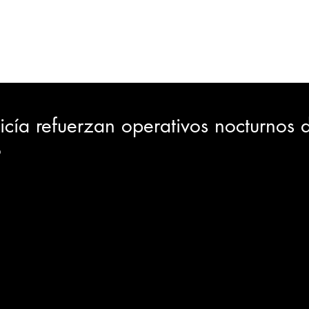
ORTES
JUDICIAL
GOBIERNO
INSÓLITAS
MEDIO AMBIENTE
VARIEDADES
CIUDAD
licía refuerzan operativos nocturnos 
o
GIA
INTERNACIONAL
TURISMO