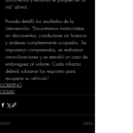
vía” afirmó.
Posada detalló los resultados de la 
intervención: “Encontramos motocicletas 
sin documentos, conductores sin licencia 
y andenes completamente ocupados. Se 
impusieron comparendos, se realizaron 
inmovilizaciones y se atendió un caso de 
embriaguez al volante. Cada infractor 
deberá subsanar los requisitos para 
recuperar su vehículo”.
GOBIERNO
CIUDAD