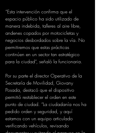
“Esta intervención confirma que el 
espacio público ha sido utilizado de 
manera indebida, talleres al aire libre, 
andenes copados por motocicletas y 
negocios desbordados sobre la vía. No 
permitiremos que estas prácticas 
continúen en un sector tan estratégico 
para la ciudad”, señaló la funcionaria.
Por su parte el director Operativo de la 
Secretaría de Movilidad, Giovany 
Posada, destacó que el dispositivo 
permitió restablecer el orden en este 
punto de ciudad. “La ciudadanía nos ha 
pedido orden y seguridad, y aquí 
estamos con un equipo articulado 
verificando vehículos, revisando 
documentos y evitando el parqueo en la 