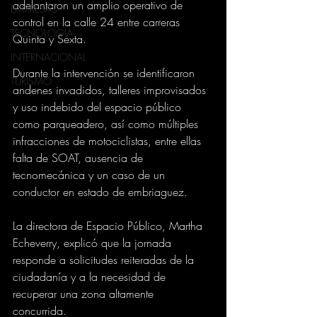
adelantaron un amplio operativo de 
EMPRESAS
control en la calle 24 entre carreras 
TECNOLOGIA
Quinta y Sexta. 
INTERNACIONAL
Durante la intervención se identificaron 
TURISMO
andenes invadidos, talleres improvisados 
y uso indebido del espacio público 
como parqueadero, así como múltiples 
infracciones de motociclistas, entre ellas 
falta de SOAT, ausencia de 
tecnomecánica y un caso de un 
conductor en estado de embriaguez.
La directora de Espacio Público, Martha 
Echeverry, explicó que la jornada 
responde a solicitudes reiteradas de la 
ciudadanía y a la necesidad de 
recuperar una zona altamente 
concurrida. 