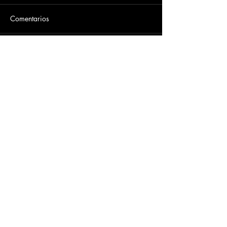
Comentarios
Escribir un comentario...
Dirección
​Carrera 3 # 12 - 36
C.C. Pasaje Real Piso 8
Ibague, Tolima