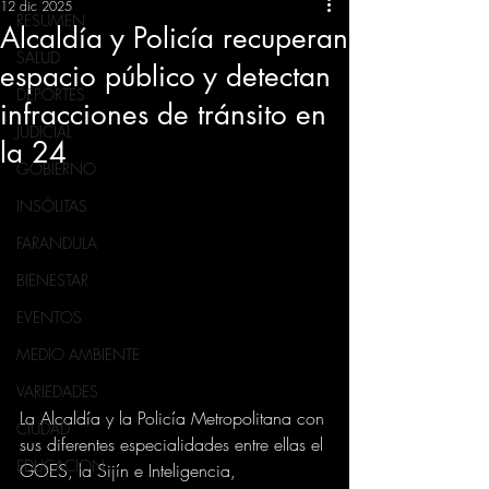
12 dic 2025
RESUMEN
Alcaldía y Policía recuperan
SALUD
espacio público y detectan
DEPORTES
infracciones de tránsito en
JUDICIAL
la 24
GOBIERNO
INSÓLITAS
FARANDULA
BIENESTAR
EVENTOS
MEDIO AMBIENTE
VARIEDADES
La Alcaldía y la Policía Metropolitana con 
CIUDAD
sus diferentes especialidades entre ellas el 
EDUCACION
GOES, la Sijín e Inteligencia, 