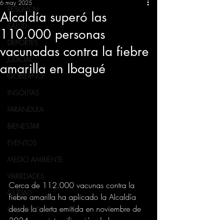
6 may 2025
RESUMEN
Alcaldía superó las
SALUD
110.000 personas
DEPORTES
vacunadas contra la fiebre
JUDICIAL
amarilla en Ibagué
GOBIERNO
INSÓLITAS
FARANDULA
BIENESTAR
EVENTOS
MEDIO AMBIENTE
VARIEDADES
Cerca de 112.000 vacunas contra la 
CIUDAD
fiebre amarilla ha aplicado la Alcaldía 
desde la alerta emitida en noviembre de 
EDUCACION