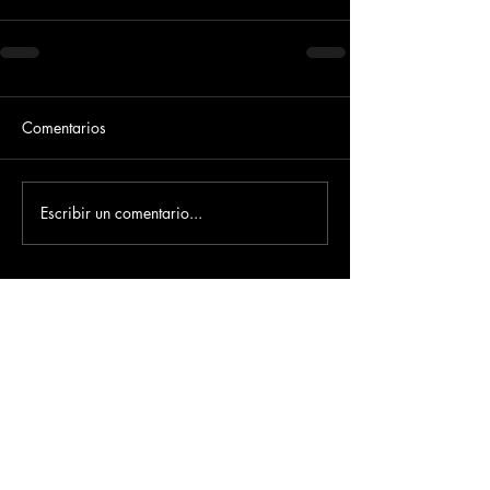
Comentarios
Escribir un comentario...
Dirección
​Carrera 3 # 12 - 36
C.C. Pasaje Real Piso 8
Ibague, Tolima