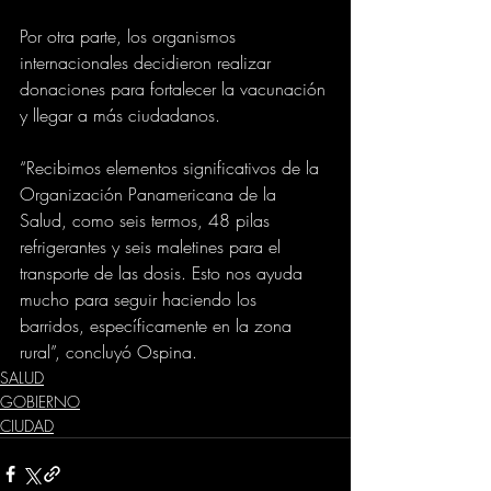
Por otra parte, los organismos 
internacionales decidieron realizar 
donaciones para fortalecer la vacunación 
y llegar a más ciudadanos.
“Recibimos elementos significativos de la 
Organización Panamericana de la 
Salud, como seis termos, 48 pilas 
refrigerantes y seis maletines para el 
transporte de las dosis. Esto nos ayuda 
mucho para seguir haciendo los 
barridos, específicamente en la zona 
rural”, concluyó Ospina.
SALUD
GOBIERNO
CIUDAD