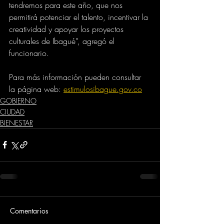
tendremos para este año, que nos 
permitirá potenciar el talento, incentivar la 
creatividad y apoyar los proyectos 
culturales de Ibagué”, agregó el 
funcionario.
Para más información pueden consultar 
la página web: 
estimulosibague.gov.co
GOBIERNO
CIUDAD
BIENESTAR
Comentarios