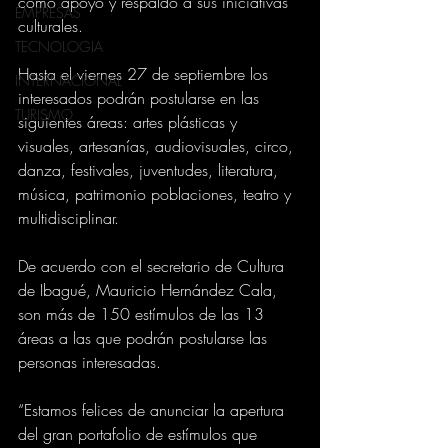
como apoyo y respaldo a sus iniciativas 
EMPRESAS
culturales.
TECNOLOGIA
Hasta el viernes 27 de septiembre los 
INTERNACIONAL
interesados podrán postularse en las 
TURISMO
siguientes áreas: artes plásticas y 
visuales, artesanías, audiovisuales, circo, 
danza, festivales, juventudes, literatura, 
música, patrimonio poblaciones, teatro y 
multidisciplinar.
De acuerdo con el secretario de Cultura 
de Ibagué, Mauricio Hernández Cala, 
son más de 150 estímulos de las 13 
áreas a las que podrán postularse las 
personas interesadas.
“Estamos felices de anunciar la apertura 
del gran portafolio de estímulos que 