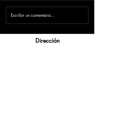
Escribir un comentario...
Dirección
​Carrera 3 # 12 - 36
C.C. Pasaje Real Piso 8
Ibague, Tolima