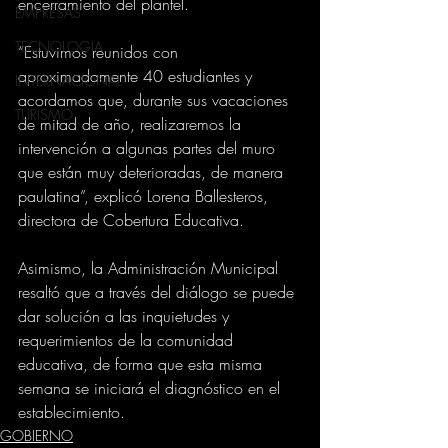
encerramiento del plantel.
EMPRESAS
TECNOLOGIA
“Estuvimos reunidos con 
aproximadamente 40 estudiantes y 
INTERNACIONAL
acordamos que, durante sus vacaciones 
TURISMO
de mitad de año, realizaremos la 
intervención a algunas partes del muro 
que están muy deterioradas, de manera 
paulatina”, explicó Lorena Ballesteros, 
directora de Cobertura Educativa.
Asimismo, la Administración Municipal 
resaltó que a través del diálogo se puede 
dar solución a las inquietudes y 
requerimientos de la comunidad 
educativa, de forma que esta misma 
semana se iniciará el diagnóstico en el 
establecimiento.
GOBIERNO