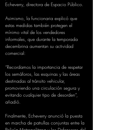
Echeverry, directora de Espacio Público.
Asimismo, la funcionaria explicó que 
estas medidas también protegen el 
mínimo vital de los vendedores 
informales, que durante la temporada 
decembrina aumentan su actividad 
comercial: 
“Recordamos la importancia de respetar 
los semáforos, las esquinas y las áreas 
destinadas al tránsito vehicular, 
promoviendo una circulación segura y 
evitando cualquier tipo de desorden”, 
añadió.
Finalmente, Echeverry anunció la puesta 
en marcha de patrullas conjuntas entre la 
Policía Metropolitana y los Defensores del 