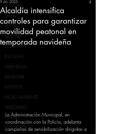
9 dic 2025
RESUMEN
Alcaldía intensifica
SALUD
controles para garantizar
DEPORTES
movilidad peatonal en
JUDICIAL
temporada navideña
GOBIERNO
INSÓLITAS
FARANDULA
BIENESTAR
EVENTOS
MEDIO AMBIENTE
VARIEDADES
La Administración Municipal, en 
CIUDAD
coordinación con la Policía, adelanta 
EDUCACION
campañas de sensibilización dirigidas a 