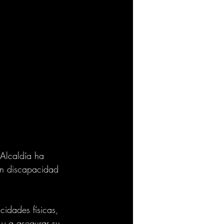
 Alcaldía ha 
on discapacidad 
cidades físicas, 
r y a asegurar su 