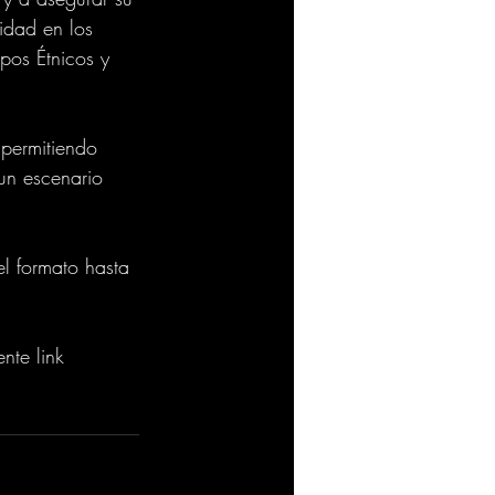
idad en los 
pos Étnicos y 
 permitiendo 
un escenario 
el formato hasta 
nte link 