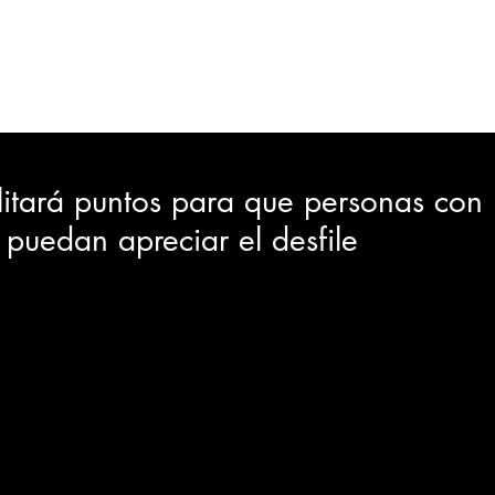
ORTES
JUDICIAL
GOBIERNO
INSÓLITAS
MEDIO AMBIENTE
VARIEDADES
CIUDAD
litará puntos para que personas con
puedan apreciar el desfile
GIA
INTERNACIONAL
TURISMO