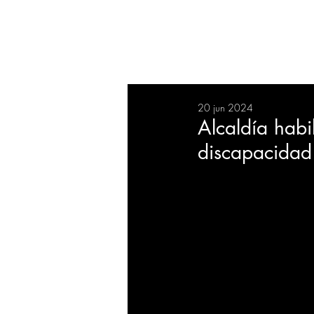
RESUMEN
SALUD
DEP
20 jun 2024
BIENESTAR
EVENTOS
Alcaldía habi
discapacidad 
EMPRESAS
TECNOLO