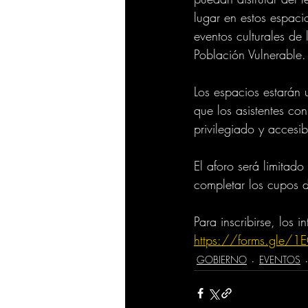
lugar en estos espaci
eventos culturales de
Población Vulnerable.
Los espacios estarán u
que los asistentes co
privilegiado y accesib
El aforo será limitado
completar los cupos d
Para inscribirse, los i
https://forms.gle/
GOBIERNO
EVENTOS