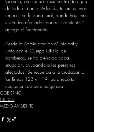
Gaviota, afectando el suministro de agua 
de todo el barrio. Además, tenemos unos 
reportes en la zona rural, donde hay unas 
viviendas afectadas por deslizamientos”, 
agregó el funcionario.
Desde la Administración Municipal y 
junto con el Cuerpo Oficial de 
Bomberos, se ha atendido cada 
situación, ayudando a las personas 
afectadas. Se recuerda a la ciudadanía 
las líneas 123 y 119, para reportar 
cualquier tipo de emergencia.
GOBIERNO
CIUDAD
MEDIO AMBIENTE