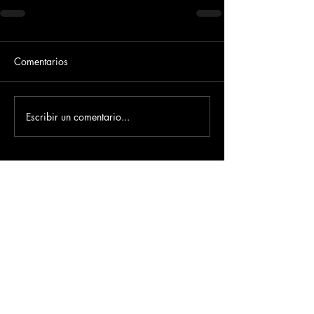
Comentarios
Escribir un comentario...
Dirección
​Carrera 3 # 12 - 36
C.C. Pasaje Real Piso 8
Ibague, Tolima