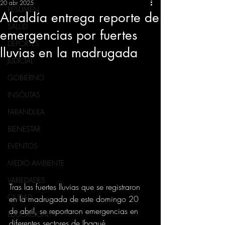
20 abr 2025
RESUMEN
Alcaldía entrega reporte de
SALUD
emergencias por fuertes
DEPORTES
lluvias en la madrugada
JUDICIAL
GOBIERNO
INSÓLITAS
FARANDULA
BIENESTAR
EVENTOS
MEDIO AMBIENTE
VARIEDADES
Tras las fuertes lluvias que se registraron 
CIUDAD
en la madrugada de este domingo 20 
de abril, se reportaron emergencias en 
EDUCACION
diferentes sectores de Ibagué.