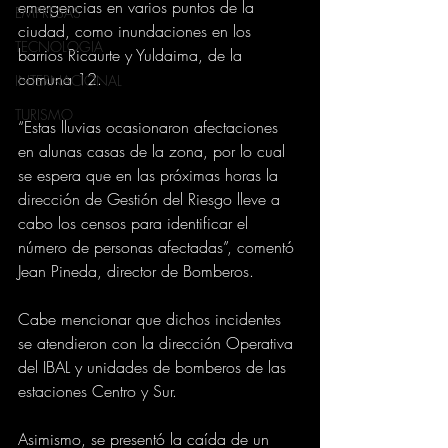
emergencias en varios puntos de la 
EMPRESAS
ciudad, como inundaciones en los 
TECNOLOGIA
barrios Ricaurte y Yuldaima, de la 
comuna 12.
INTERNACIONAL
TURISMO
“Estas lluvias ocasionaron afectaciones 
en alunas casas de la zona, por lo cual 
se espera que en las próximas horas la 
dirección de Gestión del Riesgo lleve a 
cabo los censos para identificar el 
número de personas afectadas”, comentó 
Jean Pineda, director de Bomberos.
Cabe mencionar que dichos incidentes 
se atendieron con la dirección Operativa 
del IBAL y unidades de bomberos de las 
estaciones Centro y Sur.
Asimismo, se presentó la caída de un 