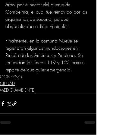
árbol por el sector del puente del 
Combeima, el cual fue removido por los 
organismos de socorro, porque 
obstaculizaba el flujo vehicular.
Finalmente, en la comuna Nueve se 
registraron algunas inundaciones en 
Rincón de las Américas y Picaleña. Se 
recuerdan las líneas 119 y 123 para el 
reporte de cualquier emergencia.
GOBIERNO
CIUDAD
MEDIO AMBIENTE