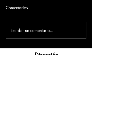
Comentarios
Escribir un comentario...
Dirección
​Carrera 3 # 12 - 36
C.C. Pasaje Real Piso 8
Ibague, Tolima