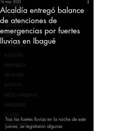
16 may 2025
RESUMEN
Alcaldía entregó balance
SALUD
de atenciones de
DEPORTES
emergencias por fuertes
JUDICIAL
lluvias en Ibagué
GOBIERNO
INSÓLITAS
FARANDULA
BIENESTAR
EVENTOS
MEDIO AMBIENTE
VARIEDADES
CIUDAD
Tras las fuertes lluvias en la noche de este 
EDUCACION
jueves, se registraron algunas 