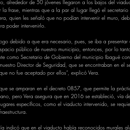
, alrededor de 50 jóvenes llegaron a los bajos del viadu
r la frase, mientras que a la par al lugar llegó el secretari
ra, quien les señaló que no podían intervenir el muro, de
a poder intervenirlo.
ogo debido a que era necesario, pues, se iba a presentar
spacio público de nuestro municipio, entonces, por lo tant
te como Secretario de Gobierno del municipio Ibagué con 
nuestro Director de Seguridad, que se encontraban en el s
que no fue aceptado por ellos”, explicó Vera.
 que se amparan en el decreto 0857, que permite la prácti
urbano, pero Vera asegura que en 2016 se estableció, vía de
ugares específicos, como el viaducto intervenido, se requi
fraestructura.
ldía indicó que en el viaducto había reconocidos murales alu