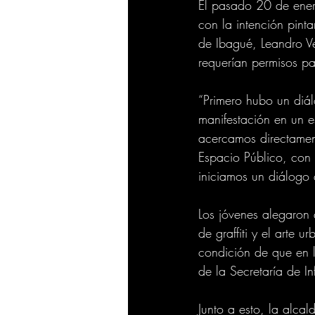
El pasado 20 de enero
con la intención pinta
de Ibagué, Leandro Ve
requerían permisos par
“Primero hubo un diál
manifestación en un e
acercamos directamen
Espacio Público, con 
iniciamos un diálogo 
Los jóvenes alegaron
de graffiti y el arte 
condición de que en l
de la Secretaría de In
Junto a esto, la alca