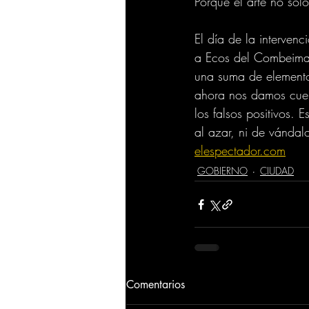
Porque el arte no sol
El día de la intervenc
a Ecos del Combeima q
una suma de elementos
ahora nos damos cuen
los falsos positivos.
al azar, ni de vándalo
elespectador.com
GOBIERNO
CIUDAD
Comentarios