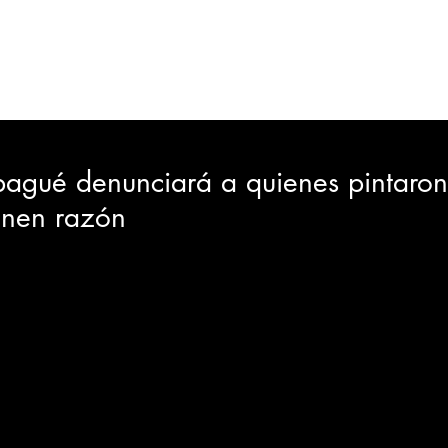
ORTES
JUDICIAL
GOBIERNO
INSÓLITAS
MEDIO AMBIENTE
VARIEDADES
CIUDAD
Ibagué denunciará a quienes pintaro
enen razón
GIA
INTERNACIONAL
TURISMO