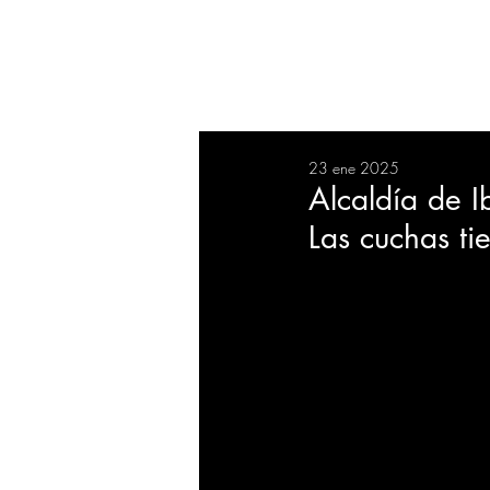
RESUMEN
SALUD
DEP
23 ene 2025
BIENESTAR
EVENTOS
Alcaldía de 
Las cuchas ti
EMPRESAS
TECNOLO