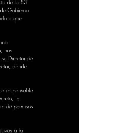
cto de la 83 
o de Gobierno 
bido a que 
 una 
o, nos 
su Director de 
ector, donde 
ca responsable 
creto, la 
ere de permisos 
sivos a la 