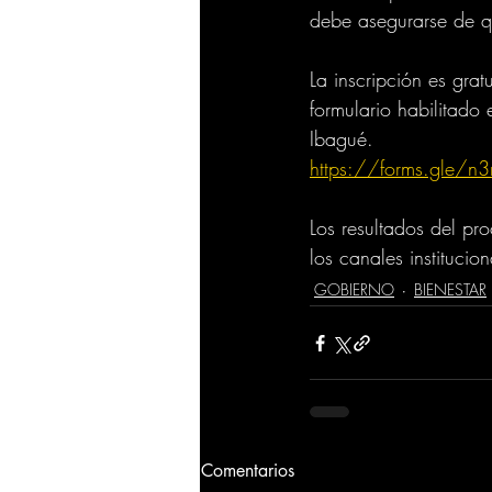
debe asegurarse de q
La inscripción es grat
formulario habilitado 
Ibagué.
https://forms.gle/
Los resultados del pr
los canales institucion
GOBIERNO
BIENESTAR
Comentarios