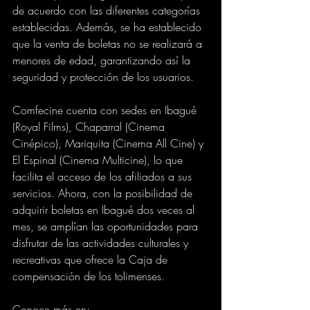
de acuerdo con las diferentes categorías 
establecidas. Además, se ha establecido 
que la venta de boletas no se realizará a 
menores de edad, garantizando así la 
seguridad y protección de los usuarios. 
Comfecine cuenta con sedes en Ibagué 
(Royal Films), Chaparral (Cinema 
Cinépico), Mariquita (Cinema All Cine) y 
El Espinal (Cinema Multicine), lo que 
facilita el acceso de los afiliados a sus 
servicios. Ahora, con la posibilidad de 
adquirir boletas en Ibagué dos veces al 
mes, se amplían las oportunidades para 
disfrutar de las actividades culturales y 
recreativas que ofrece la Caja de 
compensación de los tolimenses.
Conoce más en: 