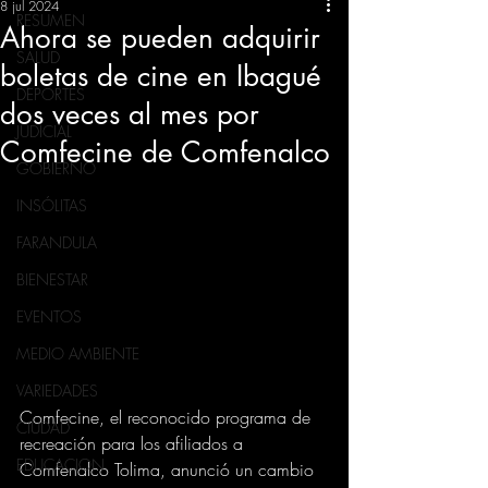
8 jul 2024
RESUMEN
Ahora se pueden adquirir
SALUD
boletas de cine en Ibagué
DEPORTES
dos veces al mes por
JUDICIAL
Comfecine de Comfenalco
GOBIERNO
INSÓLITAS
FARANDULA
BIENESTAR
EVENTOS
MEDIO AMBIENTE
VARIEDADES
Comfecine, el reconocido programa de 
CIUDAD
recreación para los afiliados a 
EDUCACION
Comfenalco Tolima, anunció un cambio 