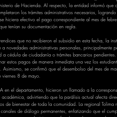
nisterio de Hacienda. Al respecto, la entidad informó que 
mpletaron los trámites administrativos necesarios, logrando
e hiciera efectivo el pago correspondiente al mes de febre
 que tenían su documentación en regla.
ndices que no recibieron el subsidio en esta fecha, la inst
e a novedades administrativas personales, principalmente po
ad a cédula de ciudadanía o trámites bancarios pendientes.
nar estos pagos de manera inmediata una vez los estudian
s. Asimismo, se confirmó que el desembolso del mes de ma
 viernes 8 de mayo.
NA en el departamento, hicieron un llamado a la correspon
 académica, advirtiendo que la parálisis actual afecta dire
sos de bienestar de toda la comunidad. La regional Tolima re
 canales de diálogo permanentes, enfatizando que el cumpl