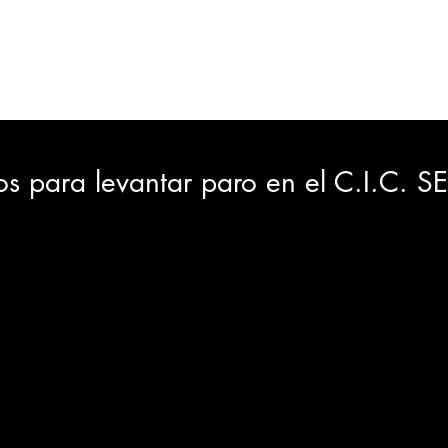
ORTES
JUDICIAL
GOBIERNO
INSÓLITAS
MEDIO AMBIENTE
VARIEDADES
CIUDAD
os para levantar paro en el C.I.C. 
GIA
INTERNACIONAL
TURISMO