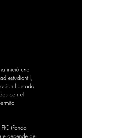
ma inició una 
ad estudiantil, 
tación liderado 
adas con el 
ermita 
 FIC (Fondo 
 que depende de 