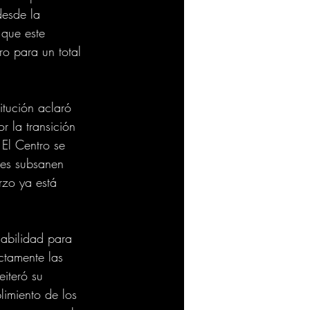
desde la 
 que este 
ro para un total 
itución aclaró 
r la transición 
 El Centro se 
tes subsanen 
rzo ya está 
sabilidad para 
ctamente las 
iteró su 
imiento de los 