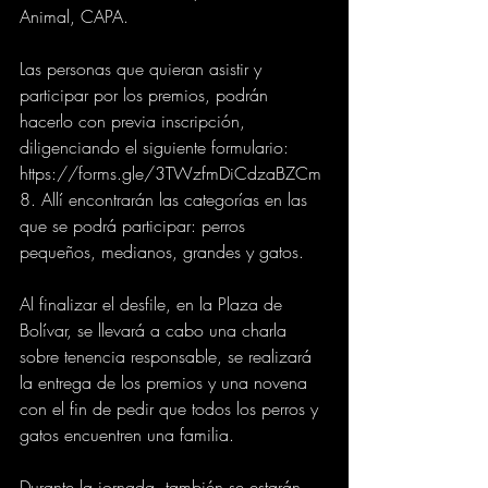
Animal, CAPA.
Las personas que quieran asistir y 
participar por los premios, podrán 
hacerlo con previa inscripción, 
diligenciando el siguiente formulario: 
https://forms.gle/3TWzfmDiCdzaBZCm
8. Allí encontrarán las categorías en las 
que se podrá participar: perros 
pequeños, medianos, grandes y gatos.
Al finalizar el desfile, en la Plaza de 
Bolívar, se llevará a cabo una charla 
sobre tenencia responsable, se realizará 
la entrega de los premios y una novena 
con el fin de pedir que todos los perros y 
gatos encuentren una familia.
Durante la jornada, también se estarán 