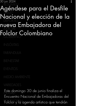
30 jun 2024
RESUMEN
Agéndese para el Desfile
SALUD
Nacional y elección de la
DEPORTES
nueva Embajadora del
JUDICIAL
Folclor Colombiano
GOBIERNO
INSÓLITAS
FARANDULA
BIENESTAR
EVENTOS
MEDIO AMBIENTE
VARIEDADES
Este domingo 30 de junio finaliza el 
CIUDAD
Encuentro Nacional de Embajadoras del 
EDUCACION
Folclor y la agenda artística que tendrán 