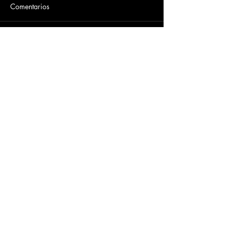
Comentarios
Escribir un comentario...
Dirección
​Carrera 3 # 12 - 36
C.C. Pasaje Real Piso 8
Ibague, Tolima