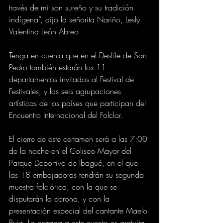
través de mi son sureño y su tradición 
indígena”, dijo la señorita Nariño, Lesly 
Valentina León Abreo.
Tenga en cuenta que en el Desfile de San 
Pedro también estarán los 11 
departamentos invitados al Festival de 
Festivales, y las seis agrupaciones 
artísticas de los países que participan del 
Encuentro Internacional del Folclor.
El cierre de este certamen será a las 7:00 
de la noche en el Coliseo Mayor del 
Parque Deportivo de Ibagué, en el que 
las 18 embajadoras tendrán su segunda 
muestra folclórica, con la que se 
disputarán la corona, y con la 
presentación especial del cantante Maelo 
Ruiz. La entrada a este evento es gratuita 