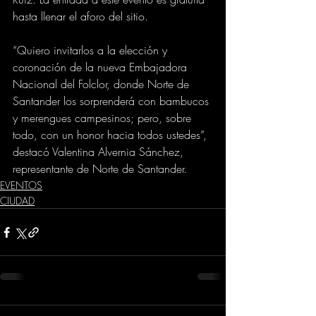
hasta llenar el aforo del sitio.
“Quiero invitarlos a la elección y 
coronación de la nueva Embajadora 
Nacional del Folclor, donde Norte de 
Santander los sorprenderá con bambucos 
y merengues campesinos; pero, sobre 
todo, con un honor hacia todos ustedes”, 
destacó Valentina Alvernia Sánchez, 
representante de Norte de Santander.
EVENTOS
CIUDAD