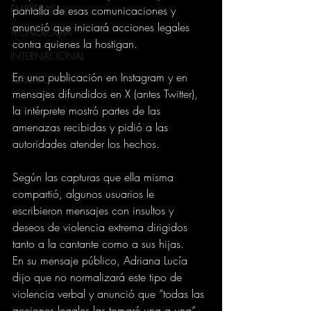
EMPRESAS
pantalla de esas comunicaciones y 
anunció que iniciará acciones legales 
TECNOLOGIA
contra quienes la hostigan.
INTERNACIONAL
En una publicación en Instagram y en 
TURISMO
mensajes difundidos en X (antes Twitter), 
la intérprete mostró partes de las 
amenazas recibidas y pidió a las 
autoridades atender los hechos.
Según las capturas que ella misma 
compartió, algunos usuarios le 
escribieron mensajes con insultos y 
deseos de violencia extrema dirigidos 
tanto a la cantante como a sus hijas.
En su mensaje público, Adriana Lucía 
dijo que no normalizará este tipo de 
violencia verbal y anunció que “todas las 
acciones legales las tomaré una a una”. 