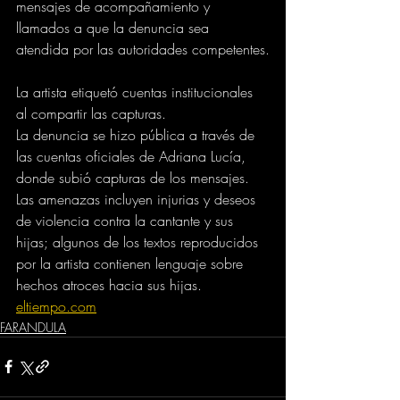
mensajes de acompañamiento y 
llamados a que la denuncia sea 
atendida por las autoridades competentes.
La artista etiquetó cuentas institucionales 
al compartir las capturas.
La denuncia se hizo pública a través de 
las cuentas oficiales de Adriana Lucía, 
donde subió capturas de los mensajes. 
Las amenazas incluyen injurias y deseos 
de violencia contra la cantante y sus 
hijas; algunos de los textos reproducidos 
por la artista contienen lenguaje sobre 
hechos atroces hacia sus hijas.
eltiempo.com
FARANDULA