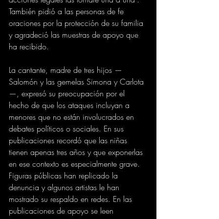
También pidió a las personas de fe 
oraciones por la protección de su familia 
y agradeció las muestras de apoyo que 
ha recibido.
La cantante, madre de tres hijos —
Salomón y las gemelas Simona y Carlota
—, expresó su preocupación por el 
hecho de que los ataques incluyan a 
menores que no están involucrados en 
debates políticos o sociales. En sus 
publicaciones recordó que las niñas 
tienen apenas tres años y que exponerlas 
en ese contexto es especialmente grave.
Figuras públicas han replicado la 
denuncia y algunos artistas le han 
mostrado su respaldo en redes. En las 
publicaciones de apoyo se leen 