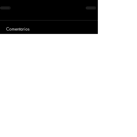
Comentarios
Escribir un comentario...
Dirección
​Carrera 3 # 12 - 36
C.C. Pasaje Real Piso 8
Ibague, Tolima