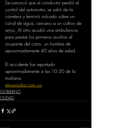
Se conoció que el conductor perdió el 
EMPRESAS
control del automotor, se salió de la 
TECNOLOGIA
carretera y terminó volcado sobre un 
canal de agua, cercano a un cultivo de 
INTERNACIONAL
arroz. Al sitio acudió una ambulancia 
TURISMO
para prestar los primeros auxilios al 
ocupante del carro, un hombre de 
aproximadamente 40 años de edad. 
El accidente fue reportado 
aproximadamente a las 10:20 de la 
mañana.
elnuevodia.com.co
GOBIERNO
CIUDAD