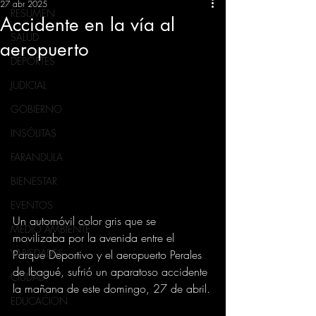
27 abr 2025
RESUMEN
Accidente en la vía al
SALUD
aeropuerto
DEPORTES
JUDICIAL
GOBIERNO
INSÓLITAS
FARANDULA
BIENESTAR
EVENTOS
Un automóvil color gris que se 
MEDIO AMBIENTE
movilizaba por la avenida entre el 
VARIEDADES
Parque Deportivo y el aeropuerto Perales 
de Ibagué, sufrió un aparatoso accidente 
CIUDAD
la mañana de este domingo, 27 de abril.
EDUCACION